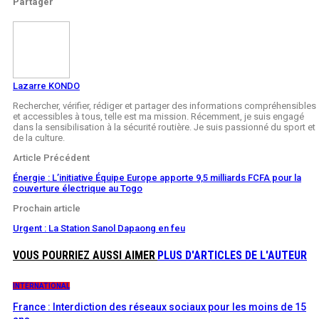
Partager
Lazarre KONDO
Rechercher, vérifier, rédiger et partager des informations compréhensibles
et accessibles à tous, telle est ma mission. Récemment, je suis engagé
dans la sensibilisation à la sécurité routière. Je suis passionné du sport et
de la culture.
Article Précédent
Énergie : L’initiative Équipe Europe apporte 9,5 milliards FCFA pour la
couverture électrique au Togo
Prochain article
Urgent : La Station Sanol Dapaong en feu
VOUS POURRIEZ AUSSI AIMER
PLUS D'ARTICLES DE L'AUTEUR
INTERNATIONAL
France : Interdiction des réseaux sociaux pour les moins de 15