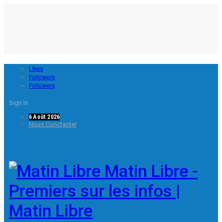
Likes
Followers
Followers
Sign In
6 Août 2026
Nous Conctacter
Matin Libre -
Premiers sur les infos |
Matin Libre