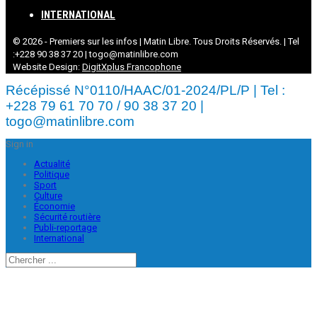
INTERNATIONAL
© 2026 - Premiers sur les infos | Matin Libre. Tous Droits Réservés. | Tel
:+228 90 38 37 20 | togo@matinlibre.com
Website Design:
DigitXplus Francophone
Récépissé N°0110/HAAC/01-2024/PL/P | Tel :
+228 79 61 70 70 / 90 38 37 20 |
togo@matinlibre.com
Sign in
Actualité
Politique
Sport
Culture
Économie
Sécurité routière
Publi-reportage
International