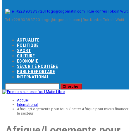
Tel :+228 90 38 37 20 | togo@togomatin.com | Rue Konfes Tokoin Wuiti
ACTUALITÉ
POLITIQUE
SPORT
CULTURE
ÉCONOMIE
SÉCURITÉ ROUTIÈRE
PUBLI-REPORTAGE
INTERNATIONAL
Accueil
International
Afrique/Logements pour tous: Shelter Afrique pour mieux financer
le secteur
Afrique/Logements pour