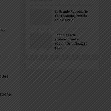
La Grande Retrouvaille
des ressortissants de
Kplélé Govié…
 et
Togo : la carte
professionnelle
désormais obligatoire
pour…
iques
proche