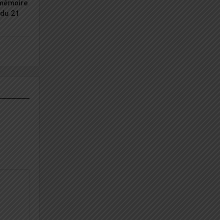
 mémoire
du 21