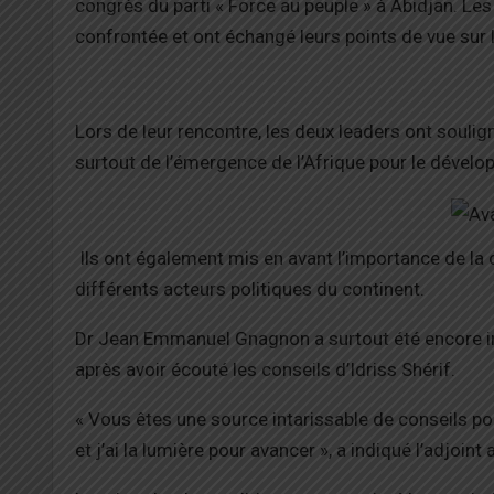
congrès du parti « Force au peuple » à Abidjan. Le
confrontée et ont échangé leurs points de vue sur 
Lors de leur rencontre, les deux leaders ont soulign
surtout de l’émergence de l’Afrique pour le dével
Ils ont également mis en avant l’importance de la 
différents acteurs politiques du continent.
Dr Jean Emmanuel Gnagnon a surtout été encore in
après avoir écouté les conseils d’Idriss Shérif.
« Vous êtes une source intarissable de conseils p
et j’ai la lumière pour avancer », a indiqué l’adjoi