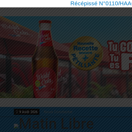
Récépissé N°0110/HAAC/
Nous Conctacter
9 Août 2026