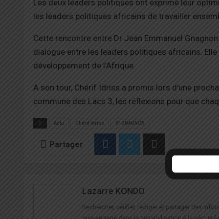
Les deux leaders politiques ont exprimé leur optimi
les leaders politiques africains de travailler ense
Cette rencontre entre Dr Jean Emmanuel Gnagnon et
dialogue entre les leaders politiques africains. Ell
développement de l’Afrique.
A son tour, Chérif Idriss a promis lors d’une procha
commune des Lacs 3, les réflexions pour que chaque
Actu
Chérif Idriss
Dr GNAGNON
Partager
Lazarre KONDO
Rechercher, vérifier, rédiger et partager des in
suis engagé dans la sensibilisation à la sécurité 