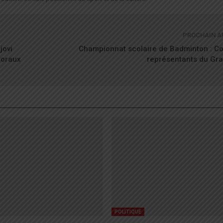
PROCHAIN A
jovi
Championnat scolaire de Badminton : Co
toraux
représentants du Gr
POLITIQUE