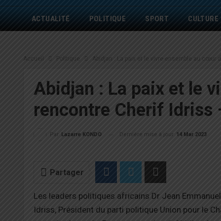
ACTUALITÉ
POLITIQUE
SPORT
CULTURE
Accueil
Politique
Abidjan : La paix et le vivre-ensemble au cœur 
Abidjan : La paix et le
rencontre Cherif Idriss
Dernière mise à jour
14 Mar 2023
Par
Lazarre KONDO
Partager
Les leaders politiques africains Dr Jean Emmanue
Idriss, Président du parti politique Union pour l