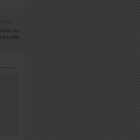
RTICLE
nnus les
and Lomé