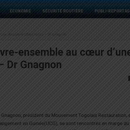
ÉCONOMIE
SÉCURITÉ ROUTIÈRE
PUBLI-REPORTAG
d’une rencontre Cherif Idriss – Dr Gnagnon
 vivre-ensemble au cœur d’un
 – Dr Gnagnon
l Gnagnon, président du Mouvement Togolais Restauration, e
e Changement en Guinée(UCG), se sont rencontrés en marge du