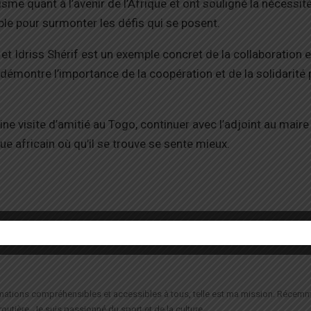
sme quant à l’avenir de l’Afrique et ont souligné la nécessit
mble pour surmonter les défis qui se posent.
 Idriss Shérif est un exemple concret de la collaboration e
e démontre l’importance de la coopération et de la solidarité 
ine visite d’amitié au Togo, continuer avec l’adjoint au maire
 africain où qu’il se trouve se sente mieux.
formations compréhensibles et accessibles à tous, telle est ma mission. Récemm
routière. Je suis passionné du sport et de la culture.