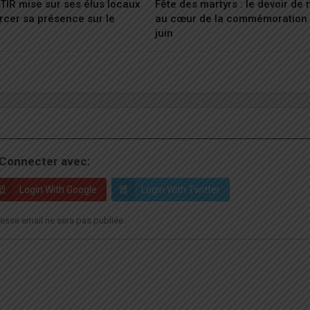
ATIR mise sur ses élus locaux
Fête des martyrs : le devoir de
rcer sa présence sur le
au cœur de la commémoration 
juin
Connecter avec:
Login With Google
Login With Twitter
esse email ne sera pas publiée.