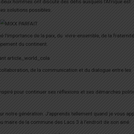
s deux hommes ont discuté des défis auxquels l’Afrique est
les solutions possibles.
é l’importance de la paix, du vivre-ensemble, de la fraternité
oppement du continent.
collaboration, de la communication et du dialogue entre les
spiré pour continuer ses réflexions et ses démarches polit
our notre génération. J’apprends tellement quand je vous ap
nt au maire de la commune des Lacs 3 à l’endroit de son ainé.