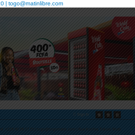
0 | togo@matinlibre.com
Sign In