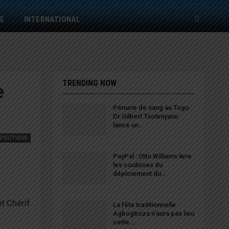
E
INTERNATIONAL
TRENDING NOW
e
Pénurie de sang au Togo :
Dr Gilbert Tsolenyanu
lance un…
POLITIQUE
PayPal : Otto Williams livre
les coulisses du
déploiement du…
t Chérif
La fête traditionnelle
Agbogboza n’aura pas lieu
cette…