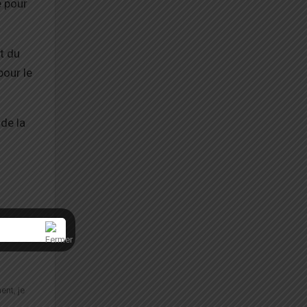
é pour
t du
pour le
 de la
ent, je