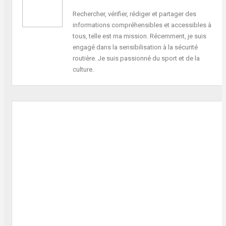
Rechercher, vérifier, rédiger et partager des
informations compréhensibles et accessibles à
tous, telle est ma mission. Récemment, je suis
engagé dans la sensibilisation à la sécurité
routière. Je suis passionné du sport et de la
culture.
ARTICLE PRÉCÉDENT
Obsèques de la mère de
Dr Gnagnon : le
gouvernement de la
Namibie adresse ses
condoléances au MTR
PROCHAIN ARTICLE
Le ministre Robert Dussey
dément l’arrestation de
son fils aux États-Unis