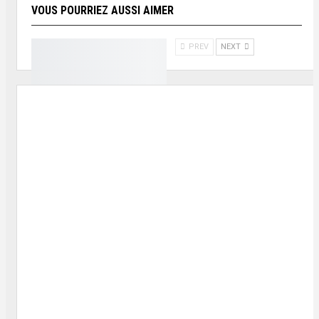
VOUS POURRIEZ AUSSI AIMER
PREV
NEXT
ENTREPRENEURIAT
SIEF 2026 : les femmes
entrepreneures face aux
nouveaux risques en
Afrique
ENTREPRENEURIAT