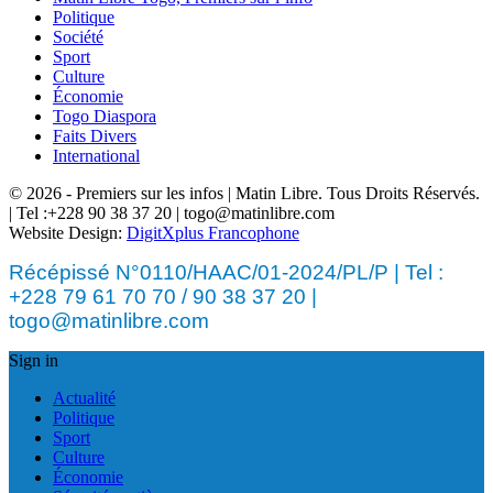
Politique
Société
Sport
Culture
Économie
Togo Diaspora
Faits Divers
International
© 2026 - Premiers sur les infos | Matin Libre. Tous Droits Réservés.
| Tel :+228 90 38 37 20 | togo@matinlibre.com
Website Design:
DigitXplus Francophone
Récépissé N°0110/HAAC/01-2024/PL/P | Tel :
+228 79 61 70 70 / 90 38 37 20 |
togo@matinlibre.com
Sign in
Actualité
Politique
Sport
Culture
Économie