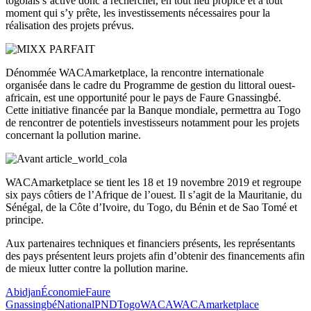
togolais s’active donc à rechercher, en tout lieu propice et à tout
moment qui s’y prête, les investissements nécessaires pour la
réalisation des projets prévus.
Dénommée WACAmarketplace, la rencontre internationale
organisée dans le cadre du Programme de gestion du littoral ouest-
africain, est une opportunité pour le pays de Faure Gnassingbé.
Cette initiative financée par la Banque mondiale, permettra au Togo
de rencontrer de potentiels investisseurs notamment pour les projets
concernant la pollution marine.
WACAmarketplace se tient les 18 et 19 novembre 2019 et regroupe
six pays côtiers de l’Afrique de l’ouest. Il s’agit de la Mauritanie, du
Sénégal, de la Côte d’Ivoire, du Togo, du Bénin et de Sao Tomé et
principe.
Aux partenaires techniques et financiers présents, les représentants
des pays présentent leurs projets afin d’obtenir des financements afin
de mieux lutter contre la pollution marine.
Abidjan
Économie
Faure
Gnassingbé
National
PND
Togo
WACA
WACAmarketplace