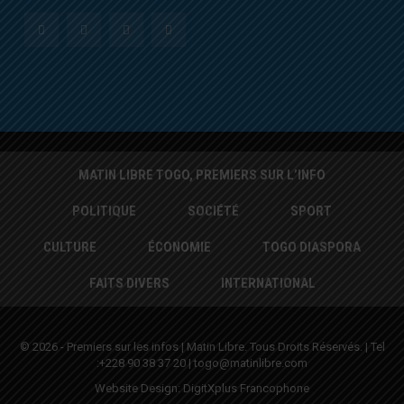
MATIN LIBRE TOGO, PREMIERS SUR L’INFO
POLITIQUE
SOCIÉTÉ
SPORT
CULTURE
ÉCONOMIE
TOGO DIASPORA
FAITS DIVERS
INTERNATIONAL
© 2026 - Premiers sur les infos | Matin Libre. Tous Droits Réservés. | Tel
:+228 90 38 37 20 | togo@matinlibre.com
Website Design:
DigitXplus Francophone