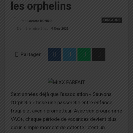
les orphelins
EDUCATION
Par
Lazarre KONDO
Dernière mise à jour
9 Sep 2025
Partager
Sept années déjà que l’association « Sauvons
l’Orphelin » tisse une passerelle entre enfance
fragile et avenir prometteur. Avec son programme
VAC+, chaque période de vacances devient plus
qu’un simple moment de détente : c’est un