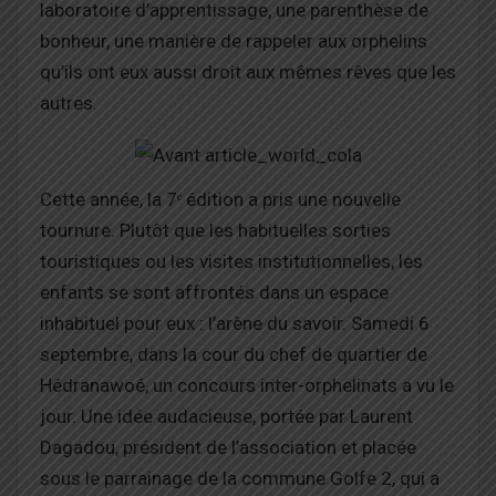
laboratoire d’apprentissage, une parenthèse de
bonheur, une manière de rappeler aux orphelins
qu’ils ont eux aussi droit aux mêmes rêves que les
autres.
Cette année, la 7ᵉ édition a pris une nouvelle
tournure. Plutôt que les habituelles sorties
touristiques ou les visites institutionnelles, les
enfants se sont affrontés dans un espace
inhabituel pour eux : l’arène du savoir. Samedi 6
septembre, dans la cour du chef de quartier de
Hédranawoé, un concours inter-orphelinats a vu le
jour. Une idée audacieuse, portée par Laurent
Dagadou, président de l’association et placée
sous le parrainage de la commune Golfe 2, qui a