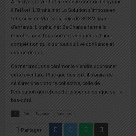
À l’arrivée, le verdict a résonné comme un hymne
à l’effort. L’Orphelinat La Solution s’impose en
tête, suivi de Vio Dada, puis de SOS Village
d’enfants. L’orphelinat 2e Chance ferme la
marche, mais tous sortent vainqueurs d’une
compétition qui a surtout cultivé confiance et
estime de soi.
Ce mercredi, une cérémonie viendra couronner
cette aventure. Plus que des prix, il s’agira de
célébrer une victoire collective, celle de
l’éducation qui refuse de laisser quiconque sur le
bas-côté.
A tu
Education
Vacances
Partager