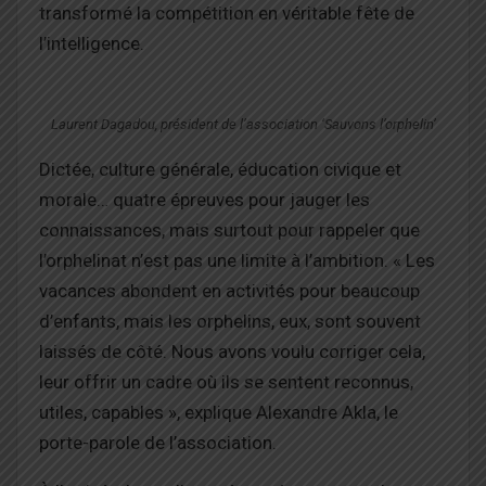
transformé la compétition en véritable fête de
l’intelligence.
Laurent Dagadou, président de l’association ‘Sauvons l’orphelin’
Dictée, culture générale, éducation civique et
morale… quatre épreuves pour jauger les
connaissances, mais surtout pour rappeler que
l’orphelinat n’est pas une limite à l’ambition. « Les
vacances abondent en activités pour beaucoup
d’enfants, mais les orphelins, eux, sont souvent
laissés de côté. Nous avons voulu corriger cela,
leur offrir un cadre où ils se sentent reconnus,
utiles, capables », explique Alexandre Akla, le
porte-parole de l’association.