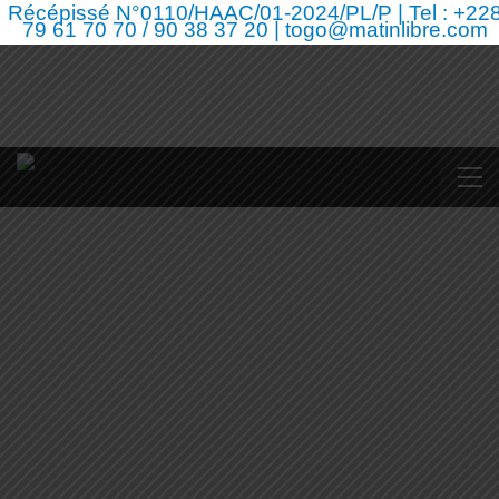
Récépissé N°0110/HAAC/01-2024/PL/P | Tel : +22
79 61 70 70 / 90 38 37 20 | togo@matinlibre.com