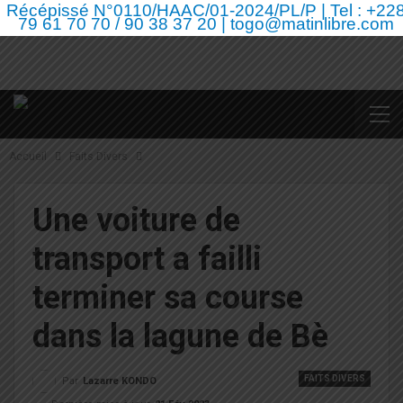
Récépissé N°0110/HAAC/01-2024/PL/P | Tel : +22
79 61 70 70 / 90 38 37 20 | togo@matinlibre.com
Accueil
Faits Divers
Une voiture de
transport a failli
terminer sa course
dans la lagune de Bè
FAITS DIVERS
Par
Lazarre KONDO