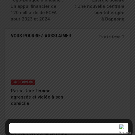
Un appui financier de
: Une nouvelle centrale
120 milliards de FCFA
bientôt érigée
pour 2023 et 2024
à Dapaong
VOUS POURRIEZ AUSSI AIMER
Tout Le Texte
FAITS DIVERS
Paris : Une femme
agressée et violée à son
domicile
LAISSER UN COMMENTAIRE