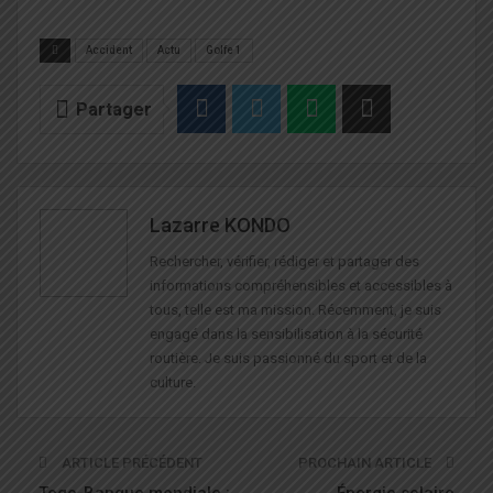
Accident
Actu
Golfe 1
Partager
Lazarre KONDO
Rechercher, vérifier, rédiger et partager des
informations compréhensibles et accessibles à
tous, telle est ma mission. Récemment, je suis
engagé dans la sensibilisation à la sécurité
routière. Je suis passionné du sport et de la
culture.
ARTICLE PRÉCÉDENT
PROCHAIN ARTICLE
Togo-Banque mondiale :
Énergie solaire