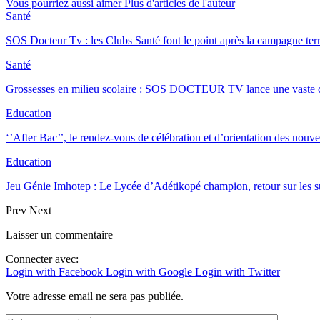
Vous pourriez aussi aimer
Plus d'articles de l'auteur
Santé
SOS Docteur Tv : les Clubs Santé font le point après la campagne ter
Santé
Grossesses en milieu scolaire : SOS DOCTEUR TV lance une vast
Education
‘’After Bac’’, le rendez-vous de célébration et d’orientation des no
Education
Jeu Génie Imhotep : Le Lycée d’Adétikopé champion, retour sur les 
Prev
Next
Laisser un commentaire
Connecter avec:
Login with Facebook
Login with Google
Login with Twitter
Votre adresse email ne sera pas publiée.