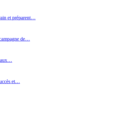
rain et préparent…
e campagne de…
uveaux…
succès et…