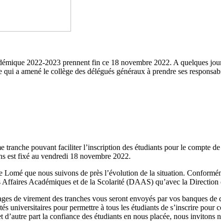
démique 2022-2023 prennent fin ce 18 novembre 2022. A quelques jours de
e qui a amené le collège des délégués généraux à prendre ses responsabil
rième tranche pouvant faciliter l’inscription des étudiants pour le compt
ions est fixé au vendredi 18 novembre 2022.
 de Lomé que nous suivons de près l’évolution de la situation. Conformé
s Affaires Académiques et de la Scolarité (DAAS) qu’avec la Direction
ages de virement des tranches vous seront envoyés par vos banques de d
és universitaires pour permettre à tous les étudiants de s’inscrire pour 
’autre part la confiance des étudiants en nous placée, nous invitons no