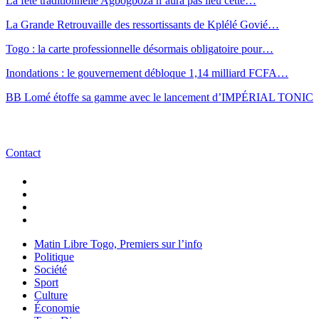
La fête traditionnelle Agbogboza n’aura pas lieu cette…
La Grande Retrouvaille des ressortissants de Kplélé Govié…
Togo : la carte professionnelle désormais obligatoire pour…
Inondations : le gouvernement débloque 1,14 milliard FCFA…
BB Lomé étoffe sa gamme avec le lancement d’IMPÉRIAL TONIC
Contact
Matin Libre Togo, Premiers sur l’info
Politique
Société
Sport
Culture
Économie