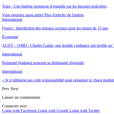
Togo : Une énième promesse d’enquête sur les bavures policières
Vous pourriez aussi aimer
Plus d'articles de l'auteur
International
France : Interdiction des réseaux sociaux pour les moins de 15 ans
Économie
AGET – OMD : Charles Gafan, une double confiance qui profite au
International
Romuald Wadagni poursuit sa diplomatie régionale
International
« Je n’utiliserai pas cette responsabilité pour organiser le chaos instit
Prev
Next
Laisser un commentaire
Connecter avec:
Login with Facebook
Login with Google
Login with Twitter