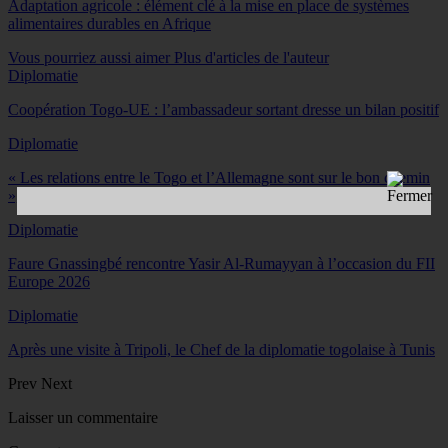
Adaptation agricole : élément clé à la mise en place de systèmes
alimentaires durables en Afrique
Vous pourriez aussi aimer
Plus d'articles de l'auteur
Diplomatie
Coopération Togo-UE : l’ambassadeur sortant dresse un bilan positif
Diplomatie
« Les relations entre le Togo et l’Allemagne sont sur le bon chemin
», Dr Claudius…
Diplomatie
Faure Gnassingbé rencontre Yasir Al-Rumayyan à l’occasion du FII
Europe 2026
Diplomatie
Après une visite à Tripoli, le Chef de la diplomatie togolaise à Tunis
Prev
Next
Laisser un commentaire