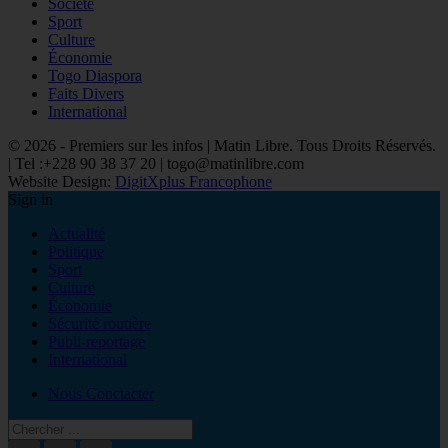
Société
Sport
Culture
Économie
Togo Diaspora
Faits Divers
International
© 2026 - Premiers sur les infos | Matin Libre. Tous Droits Réservés.
| Tel :+228 90 38 37 20 | togo@matinlibre.com
Website Design:
DigitXplus Francophone
Sign in
Actualité
Politique
Sport
Culture
Économie
Sécurité routière
Publi-reportage
International
Nous Conctacter