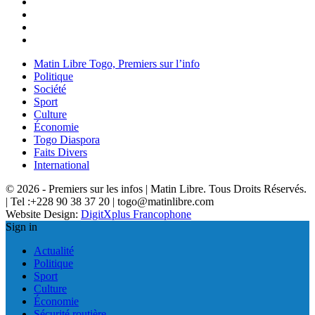
Matin Libre Togo, Premiers sur l’info
Politique
Société
Sport
Culture
Économie
Togo Diaspora
Faits Divers
International
© 2026 - Premiers sur les infos | Matin Libre. Tous Droits Réservés.
| Tel :+228 90 38 37 20 | togo@matinlibre.com
Website Design:
DigitXplus Francophone
Sign in
Actualité
Politique
Sport
Culture
Économie
Sécurité routière