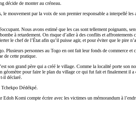
ng décide de monter au créneau.
 le mouvement par la voix de son premier responsable a interpellé les aut
occupant. Nous avons estimé que les cas sont tellement poignants, sensi
ombe à retardement. On risque d’aller à des conflits et affrontements c
erter le chef de l’État afin qu’il puisse agir, et pour éviter que le pire 
o. Plusieurs personnes au Togo en ont fait leur fonds de commerce et con
 de cette pratique.
est son grand père qui a créé le village. Comme la localité porte son nom, 
 géomètre pour faire le plan du village ce qui fut fait et finalement il 
-il déclaré.
e à Tchekpo Dédékpé.
ur Edoh Komi compte écrire avec les victimes un mémorandum à l’endroit 