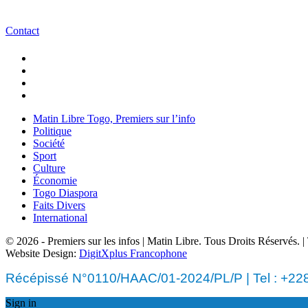
Contact
Matin Libre Togo, Premiers sur l’info
Politique
Société
Sport
Culture
Économie
Togo Diaspora
Faits Divers
International
© 2026 - Premiers sur les infos | Matin Libre. Tous Droits Réservés.
Website Design:
DigitXplus Francophone
Récépissé N°0110/HAAC/01-2024/PL/P | Tel : +228 
Sign in