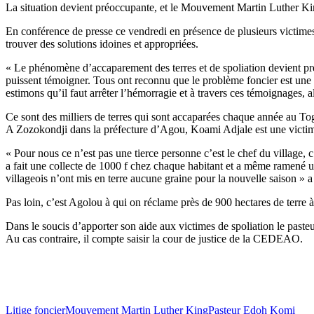
La situation devient préoccupante, et le Mouvement Martin Luther Ki
En conférence de presse ce vendredi en présence de plusieurs victimes,
trouver des solutions idoines et appropriées.
« Le phénomène d’accaparement des terres et de spoliation devient pré
puissent témoigner. Tous ont reconnu que le problème foncier est une b
estimons qu’il faut arrêter l’hémorragie et à travers ces témoignages, al
Ce sont des milliers de terres qui sont accaparées chaque année au Tog
A Zozokondji dans la préfecture d’Agou, Koami Adjale est une victime
« Pour nous ce n’est pas une tierce personne c’est le chef du village, c’
a fait une collecte de 1000 f chez chaque habitant et a même ramené un
villageois n’ont mis en terre aucune graine pour la nouvelle saison » a t
Pas loin, c’est Agolou à qui on réclame près de 900 hectares de terr
Dans le soucis d’apporter son aide aux victimes de spoliation le paste
Au cas contraire, il compte saisir la cour de justice de la CEDEAO.
Litige foncier
Mouvement Martin Luther King
Pasteur Edoh Komi