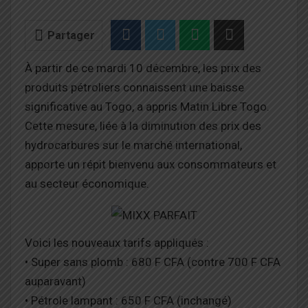
Partager
À partir de ce mardi 10 décembre, les prix des
produits pétroliers connaissent une baisse
significative au Togo, a appris Matin Libre Togo.
Cette mesure, liée à la diminution des prix des
hydrocarbures sur le marché international,
apporte un répit bienvenu aux consommateurs et
au secteur économique.
Voici les nouveaux tarifs appliqués :
• Super sans plomb : 680 F CFA (contre 700 F CFA
auparavant)
• Pétrole lampant : 650 F CFA (inchangé)