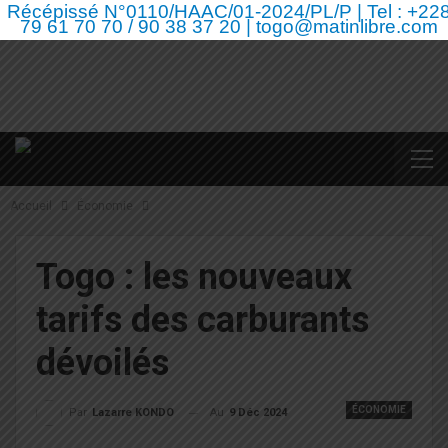
Récépissé N°0110/HAAC/01-2024/PL/P | Tel : +22
79 61 70 70 / 90 38 37 20 | togo@matinlibre.com
Accueil
Économie
Togo : les nouveaux
tarifs des carburants
dévoilés
ÉCONOMIE
Au
9 Déc 2024
Par
Lazarre KONDO