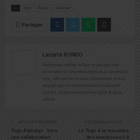
Actu
Baisse
Carburant
Partager
Lazarre KONDO
Rechercher, vérifier, rédiger et partager des
informations compréhensibles et accessibles à
tous, telle est ma mission. Récemment, je suis
engagé dans la sensibilisation à la sécurité
routière. Je suis passionné du sport et de la
culture.
ARTICLE PRÉCÉDENT
PROCHAIN ARTICLE
Togo-Pakistan : Vers
Le Togo à la rencontre
une collaboration
des investisseurs à