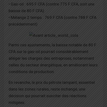
• Gas-oil : 695 F CFA (contre 775 F CFA, soit une
baisse de 80 F CFA)
• Mélange 2 temps : 769 F CFA (contre 788 F CFA
précédemment)
Parmi ces ajustements, la baisse notable de 80 F
CFA sur le gas-oil pourrait considérablement
alléger les charges des entreprises, notamment
celles du secteur énergétique, en améliorant leurs
conditions de production.
En revanche, le prix du pétrole lampant, essentiel
dans les zones rurales, reste inchangé, une
décision qui pourrait susciter des réactions
mitigées.