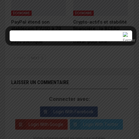
ÉCONOMIE
ÉCONOMIE
PayPal étend son
Crypto-actifs et stabilité
stablecoin PYUSD à 70
financière : la BCEAO
marchés, dont plusieurs
réunit les experts à
pays d’Afrique
Dakar pour une…
PREV
NEXT
LAISSER UN COMMENTAIRE
Connecter avec:
Login With Facebook
Login With Google
Login With Twitter
Votre adresse email ne sera pas publiée.