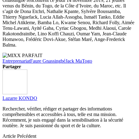
Gnassingbé rencontrent ce jeudi 14 novembre 2019, 21 jeunes
venus du Bénin, du Togo, de la Côte d’Ivoire, du Maroc, etc. Il
s’agit de Dona Etchri, Nathalie Kpante, Sylvère Boussamba,
Thierry Nguefack, Lucia Allah-Assogba, Ismaël Tanko, Eddie
Michel Atikleme, Bamba Lo, Kwame Senou, Richard Folly, Aimée
Tenu-Lawani, Ayité Gaba, Cyriac Gbogou, Medhi Alaoui, Carole
Rakotondrainibe, Lino Koffi Chauzi, Oumar Yam, Jean-Claude
Homawoo, Frédéric Dovi-Akue, Stéfan Maré, Ange-Frederick
Balma.
Entreprenariat
Faure Gnassingbé
Jack Ma
Togo
Partager
Lazarre KONDO
Rechercher, vérifier, rédiger et partager des informations
compréhensibles et accessibles à tous, telle est ma mission.
Récemment, je suis engagé dans la sensibilisation à la sécurité
routière. Je suis passionné du sport et de la culture.
Article Précédent