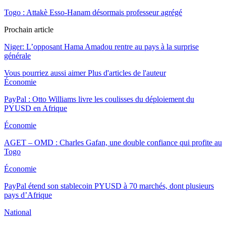
Togo : Attakè Esso-Hanam désormais professeur agrégé
Prochain article
Niger: L’opposant Hama Amadou rentre au pays à la surprise
générale
Vous pourriez aussi aimer
Plus d'articles de l'auteur
Économie
PayPal : Otto Williams livre les coulisses du déploiement du
PYUSD en Afrique
Économie
AGET – OMD : Charles Gafan, une double confiance qui profite au
Togo
Économie
PayPal étend son stablecoin PYUSD à 70 marchés, dont plusieurs
pays d’Afrique
National