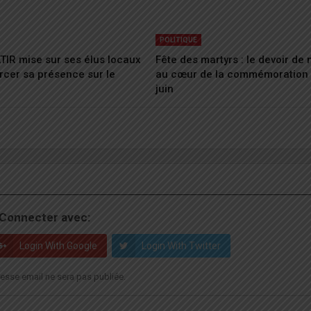
POLITIQUE
ATIR mise sur ses élus locaux
Fête des martyrs : le devoir de
rcer sa présence sur le
au cœur de la commémoration 
juin
Connecter avec:
Login With Google
Login With Twitter
esse email ne sera pas publiée.