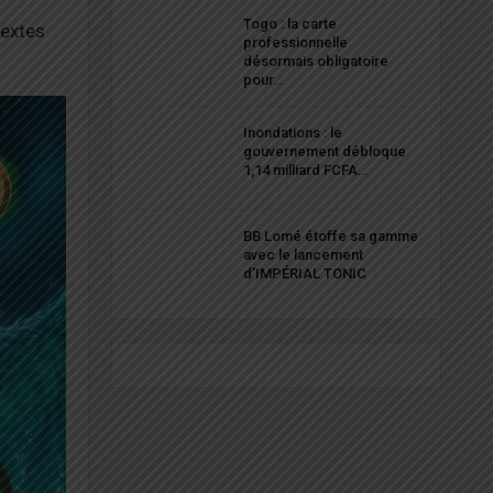
Togo : la carte
textes
professionnelle
désormais obligatoire
pour…
Inondations : le
gouvernement débloque
1,14 milliard FCFA…
BB Lomé étoffe sa gamme
avec le lancement
d’IMPÉRIAL TONIC