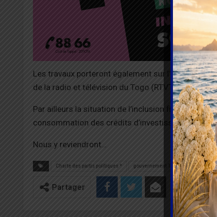
Les travaux porteront également sur l’examen du pr
de la radio et télévision du Togo (RTVT).
Par ailleurs la situation de l’inclusion financière 
consommation des crédits d’investissement font 
Nous y reviendront…
Charte des partis politiques *
gouvernement Togo
Partager