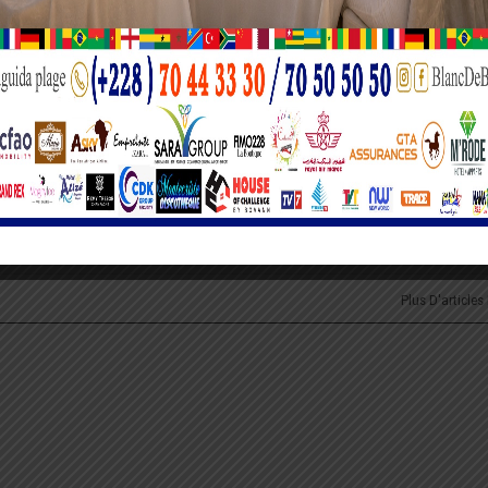
formations compréhensibles et accessibles à tous, telle est ma mission. Récemm
routière. Je suis passionné du sport et de la culture.
PROCHAIN A
7
Togo : Les partis politiques appelés à re
foncti
Plus D'articles