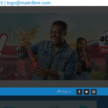
0 | togo@matinlibre.com
Sign In