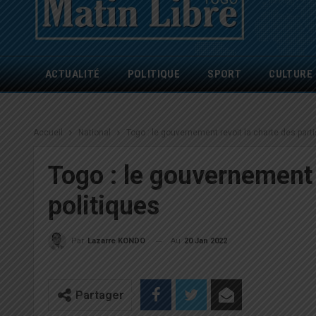
ACTUALITÉ
POLITIQUE
SPORT
CULTURE
Accueil
National
Togo : le gouvernement revoit la charte des parti
Togo : le gouvernement 
politiques
Au
20 Jan 2022
Par
Lazarre KONDO
Partager