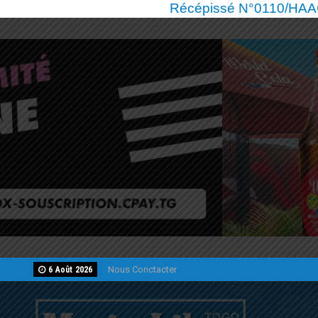
Récépissé N°0110/HAAC/
Nous Conctacter
6 Août 2026