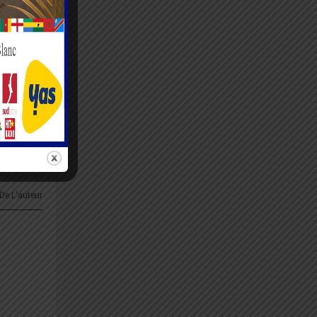
ent, je
RTICLE
voir leur
onnement
 De L'auteur