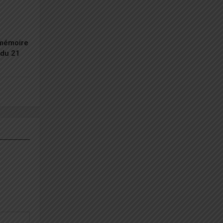
 mémoire
du 21