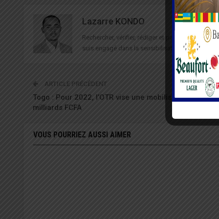
Lazarre KONDO
Rechercher, vérifier, rédiger et partager des in
suis engagé dans la sensibilisation à la sécurité 
ARTICLE PRÉCÉDENT
Togo : Pour 2022, l’OTR vise une mobilisation de 814,
milliards FCFA
VOUS POURRIEZ AUSSI AIMER