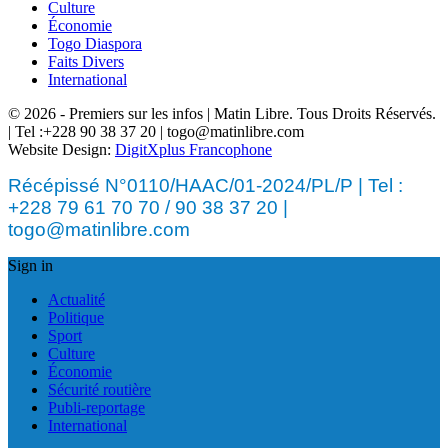
Culture
Économie
Togo Diaspora
Faits Divers
International
© 2026 - Premiers sur les infos | Matin Libre. Tous Droits Réservés.
| Tel :+228 90 38 37 20 | togo@matinlibre.com
Website Design:
DigitXplus Francophone
Récépissé N°0110/HAAC/01-2024/PL/P | Tel :
+228 79 61 70 70 / 90 38 37 20 |
togo@matinlibre.com
Sign in
Actualité
Politique
Sport
Culture
Économie
Sécurité routière
Publi-reportage
International