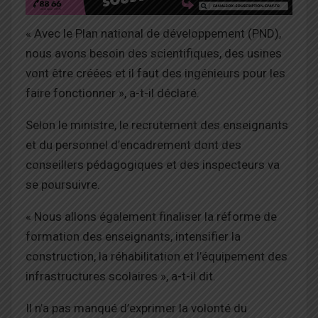
« Avec le Plan national de développement (PND),
nous avons besoin des scientifiques, des usines
vont être créées et il faut des ingénieurs pour les
faire fonctionner », a-t-il déclaré.
Selon le ministre, le recrutement des enseignants
et du personnel d’encadrement dont des
conseillers pédagogiques et des inspecteurs va
se poursuivre.
« Nous allons également finaliser la réforme de
formation des enseignants, intensifier la
construction, la réhabilitation et l’équipement des
infrastructures scolaires », a-t-il dit.
Il n’a pas manqué d’exprimer la volonté du