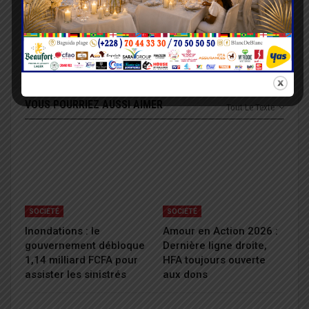
ARTICLE PRÉCÉDENT
PROCHAIN ARTICLE
Afrique de l’ouest :
Présidentielle 2020 :
L’Eco oppose l’UEMOA
Sept candidatures
et la CEDEAO
validées par la Cour
constitutionnelle
VOUS POURRIEZ AUSSI AIMER
Tout Le Texte
SOCIÉTÉ
SOCIÉTÉ
Inondations : le
Amour en Action 2026 :
gouvernement débloque
Dernière ligne droite,
1,14 milliard FCFA pour
HFA toujours ouverte
assister les sinistrés
aux dons