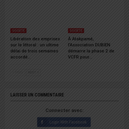
SOCIÉTÉ
SOCIÉTÉ
Libération des emprises
À Atakpamé,
sur le littoral : un ultime
l’Association DUBIEN
délai de trois semaines
démarre la phase 2 de
accordé…
VCFR pour…
PREV
NEXT
LAISSER UN COMMENTAIRE
Connecter avec:
Login With Facebook