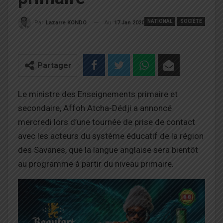
NATIONAL
SOCIÉTÉ
Au
17 Jan 2020
Par
Lazarre KONDO
Partager
Le ministre des Enseignements primaire et
secondaire, Affoh Atcha-Dédji a annoncé
mercredi lors d’une tournée de prise de contact
avec les acteurs du système éducatif de la région
des Savanes, que la langue anglaise sera bientôt
au programme à partir du niveau primaire.