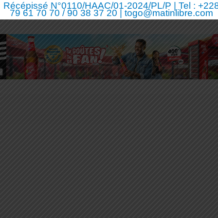
Récépissé N°0110/HAAC/01-2024/PL/P | Tel : +22
79 61 70 70 / 90 38 37 20 | togo@matinlibre.com