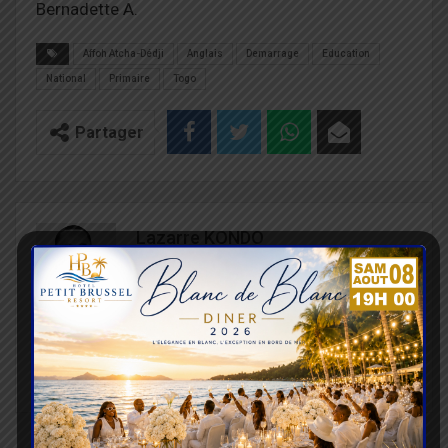
Bernadette A.
Affoh Atcha-Dédji
Anglais
Demarrage
Education
National
Primaire
Togo
Partager
Lazarre KONDO
Rechercher, vérifier, rédiger et partager des
informations compréhensibles et accessibles à
tous, telle est ma mission. Récemment, je suis
engagé dans la sensibilisation à la sécurité
routière. Je suis passionné du sport et de la
culture.