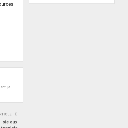
sources
ent, je
RTICLE
 joie aux