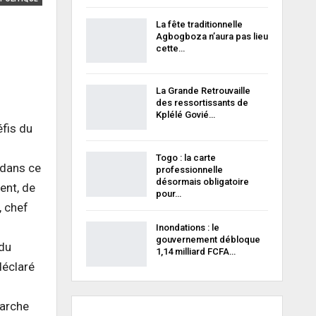
La fête traditionnelle
Agbogboza n’aura pas lieu
cette…
La Grande Retrouvaille
des ressortissants de
Kplélé Govié…
fis du
Togo : la carte
 dans ce
professionnelle
désormais obligatoire
ent, de
pour…
, chef
Inondations : le
gouvernement débloque
 du
1,14 milliard FCFA…
déclaré
marche