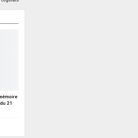
 togolais
 mémoire
du 21