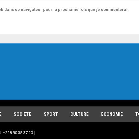
b dans ce navigateur pour la prochaine fois que je commenterai.
E
SOCIÉTÉ
SPORT
CULTURE
ÉCONOMIE
T
l :+228 90 38 37 20 |