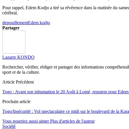
Pour rappel, Edem Kodjo a tiré sa révérence dans la matinée du samedi 1
cérébral.
depouillement
Edem kodjo
Partager
Lazarre KONDO
Rechercher, vérifier, rédiger et partager des informations compréhensibl
sport et de la culture.
Article Précédent
Togo : Avant son inhumation le 20 Août à Lomé, requiem pour Edem 
Prochain article
Togo/Insécurité : Vol spectaculaire ce midi sur le boulevard de la Kar
Vous pourriez aussi aimer
Plus d'articles de l'auteur
Société