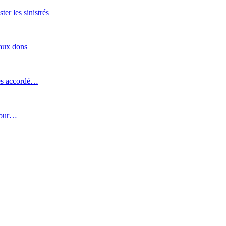
er les sinistrés
 aux dons
ines accordé…
pour…