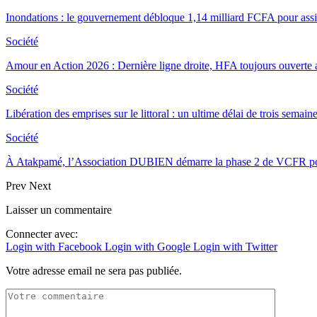
Inondations : le gouvernement débloque 1,14 milliard FCFA pour assist
Société
Amour en Action 2026 : Dernière ligne droite, HFA toujours ouverte
Société
Libération des emprises sur le littoral : un ultime délai de trois sema
Société
À Atakpamé, l’Association DUBIEN démarre la phase 2 de VCFR 
Prev
Next
Laisser un commentaire
Connecter avec:
Login with Facebook
Login with Google
Login with Twitter
Votre adresse email ne sera pas publiée.