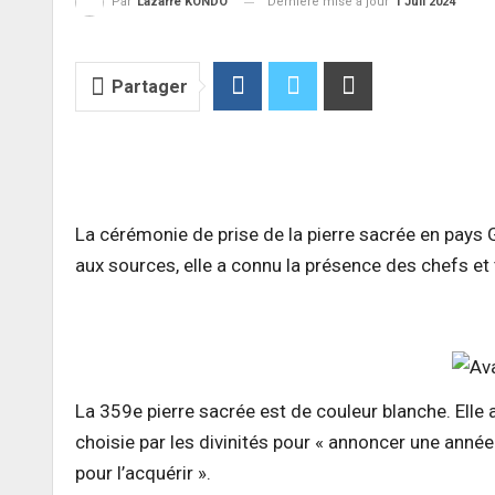
Dernière mise à jour
1 Juil 2024
Par
Lazarre KONDO
Partager
La cérémonie de prise de la pierre sacrée en pays G
aux sources, elle a connu la présence des chefs et t
La 359e pierre sacrée est de couleur blanche. Elle 
choisie par les divinités pour « annoncer une anné
pour l’acquérir ».