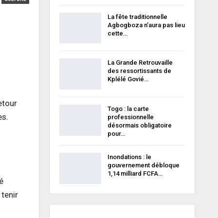
La fête traditionnelle
Agbogboza n’aura pas lieu
cette…
La Grande Retrouvaille
des ressortissants de
Kplélé Govié…
etour
Togo : la carte
es.
professionnelle
désormais obligatoire
pour…
Inondations : le
gouvernement débloque
1,14 milliard FCFA…
é
tenir