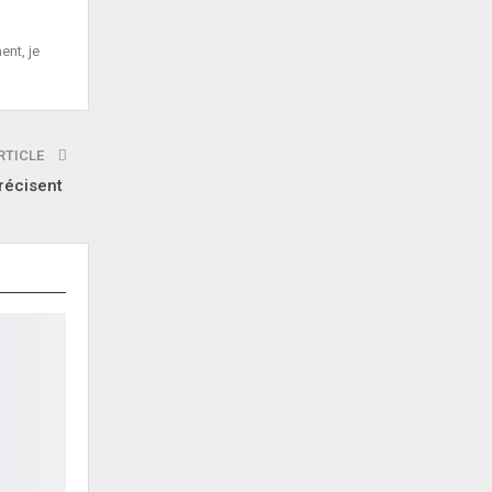
ent, je
RTICLE
précisent