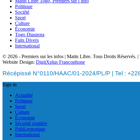
Matin Libre Togo, Premiers sur l’info
Politique
Société
Sport
Culture
Économie
Togo Diaspora
Faits Divers
International
© 2026 - Premiers sur les infos | Matin Libre. Tous Droits Réservés.
Website Design:
DigitXplus Francophone
Récépissé N°0110/HAAC/01-2024/PL/P | Tel : +228 
Sign in
Actualité
Politique
Sport
Culture
Économie
Sécurité routière
Publi-reportage
International