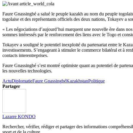
Faure Gnassingbé a salué le peuple kazakh au nom du peuple togolais, 
togolaise et des représentants officiels des deux nations, Tokayev a s
« Les négociations d’aujourd’hui marquent une nouvelle ère dans nos 
sommes intéressés par le renforcement des liens avec le Togo et consi
Tokayev a souligné le potentiel inexploité du partenariat entre le Kaz
investissements. S’engageant à stimuler le commerce bilatéral et à renf
contacts interentreprises.
Faure Gnassingbé s’est montré optimiste quant au potentiel de partenari
les nouvelles technologies.
Actu
Diplomatie
Faure Gnassingbé
Kazakhstan
Politique
Partager
Lazarre KONDO
Rechercher, vérifier, rédiger et partager des informations compréhensibl
sport et de la culture.