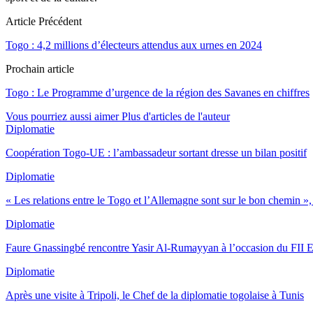
Article Précédent
Togo : 4,2 millions d’électeurs attendus aux urnes en 2024
Prochain article
Togo : Le Programme d’urgence de la région des Savanes en chiffres
Vous pourriez aussi aimer
Plus d'articles de l'auteur
Diplomatie
Coopération Togo-UE : l’ambassadeur sortant dresse un bilan positif
Diplomatie
« Les relations entre le Togo et l’Allemagne sont sur le bon chemin 
Diplomatie
Faure Gnassingbé rencontre Yasir Al-Rumayyan à l’occasion du FII 
Diplomatie
Après une visite à Tripoli, le Chef de la diplomatie togolaise à Tunis