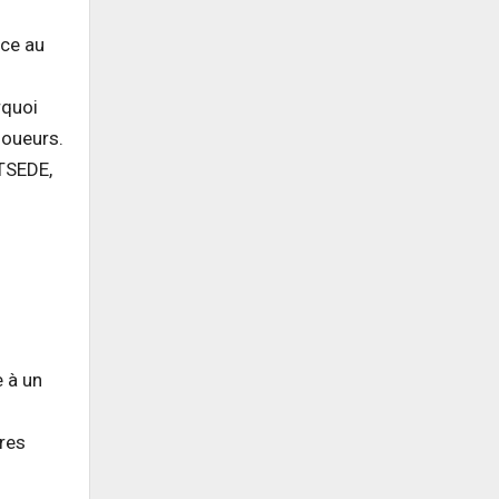
ace au
rquoi
joueurs.
 TSEDE,
e à un
tres