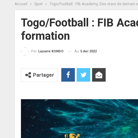
Accueil
Sport
Togo/Football : FIB Academy, Des stars de demain 
Togo/Football : FIB Ac
formation
Au
5 Avr 2022
Par
Lazarre KONDO
Partager