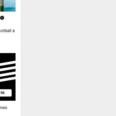
otball à
unes