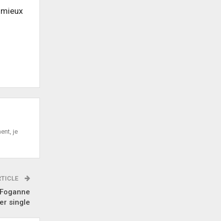
à mieux
ent, je
RTICLE
 Foganne
r single