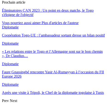
Prochain article
Éliminatoires CAN 2023 : Un point en deux matchs, le Togo
s'éloigne de l'objectif
Vous pourriez aussi aimer
Plus d'articles de l'auteur
Diplomatie
Coopération Togo-UE : l’ambassadeur sortant dresse un bilan positif
Diplomatie
« Les relations entre le Togo et l’Allemagne sont sur le bon chemin
», Dr Claudius…
Diplomatie
Faure Gnassingbé rencontre Yasir Al-Rumayyan à l’occasion du FII
Europe 2026
Diplomatie
Après une visite à Tripoli, le Chef de la diplomatie togolaise à Tunis
Prev
Next