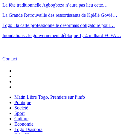
La fête traditionnelle Agbogboza n’aura pas lieu cette…
La Grande Retrouvaille des ressortissants de Kplélé Govié…
Togo : la carte professionnelle désormais obligatoire pour…
Inondations : le gouvernement débloque 1,14 milliard FCFA…
Contact
Matin Libre Togo, Premiers sur l’info
Politique
Société
Sport
Culture
Économie
Togo Diaspora