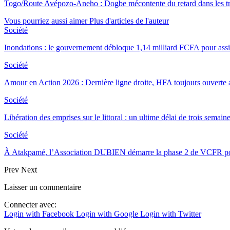
Togo/Route Avépozo-Aneho : Dogbe mécontente du retard dans les t
Vous pourriez aussi aimer
Plus d'articles de l'auteur
Société
Inondations : le gouvernement débloque 1,14 milliard FCFA pour assist
Société
Amour en Action 2026 : Dernière ligne droite, HFA toujours ouverte
Société
Libération des emprises sur le littoral : un ultime délai de trois sema
Société
À Atakpamé, l’Association DUBIEN démarre la phase 2 de VCFR 
Prev
Next
Laisser un commentaire
Connecter avec:
Login with Facebook
Login with Google
Login with Twitter