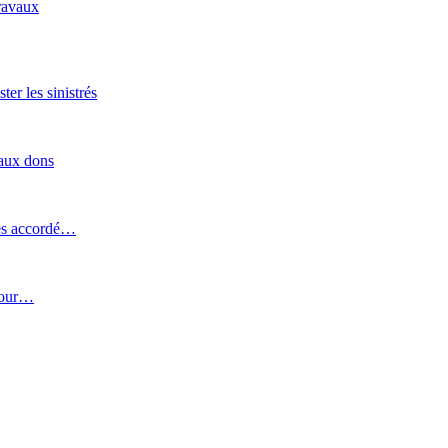
ravaux
er les sinistrés
 aux dons
ines accordé…
pour…