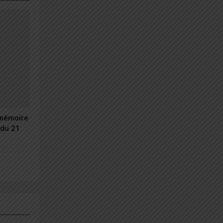
 mémoire
du 21