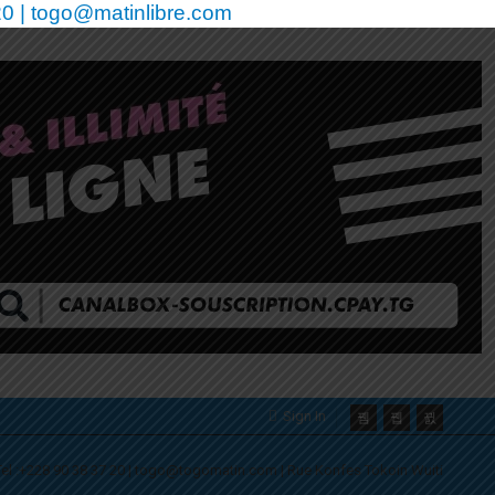
0 | togo@matinlibre.com
Sign In