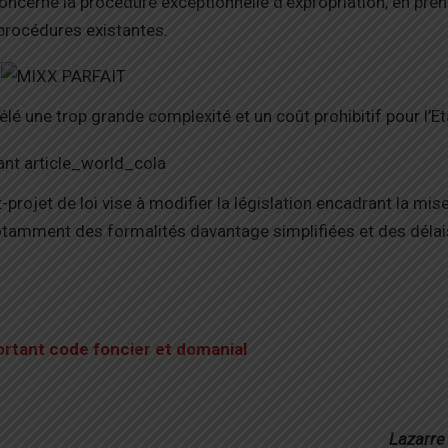
concerne la procédure exceptionnelle d’expropriation, en pre
procédures existantes.
lé une trop grande complexité et un coût prohibitif pour l’Et
t-projet de loi vise à modifier la législation encadrant la mis
otamment des formalités davantage simplifiées et des délai
portant code foncier et domanial
Lazarr