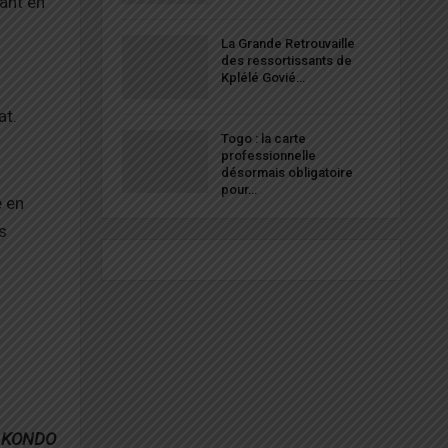
nant en
La Grande Retrouvaille
des ressortissants de
Kplélé Govié…
at.
Togo : la carte
professionnelle
désormais obligatoire
pour…
e en
s
e KONDO