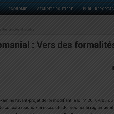
ÉCONOMIE
SÉCURITÉ ROUTIÈRE
PUBLI-REPORTAG
lités simples et rapides
manial : Vers des formalité
xaminé l’avant-projet de loi modifiant la loi n° 2018-005 du 
e ce texte répond à la nécessité de modifier la réglementat