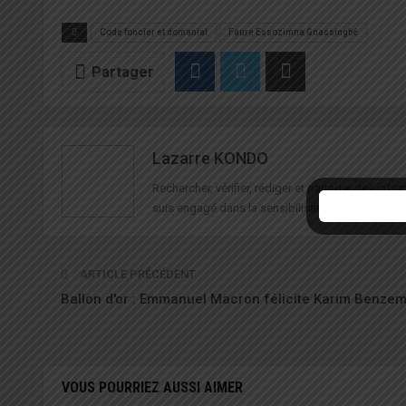
Code foncier et domanial
Faure Essozimna Gnassingbé
Partager
Lazarre KONDO
Rechercher, vérifier, rédiger et partager des in
suis engagé dans la sensibilisation à la sécurité 
ARTICLE PRÉCÉDENT
Ballon d'or : Emmanuel Macron félicite Karim Benze
VOUS POURRIEZ AUSSI AIMER