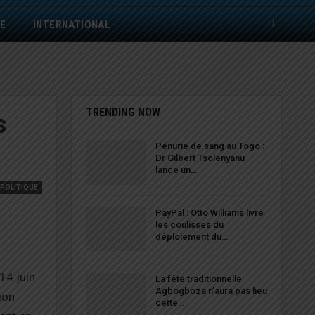
E
INTERNATIONAL
TRENDING NOW
s
Pénurie de sang au Togo :
Dr Gilbert Tsolenyanu
lance un…
POLITIQUE
PayPal : Otto Williams livre
les coulisses du
déploiement du…
14 juin
La fête traditionnelle
Agbogboza n’aura pas lieu
ion
cette…