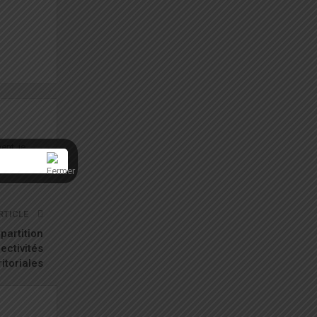
ent, je
RTICLE
partition
ectivités
ritoriales