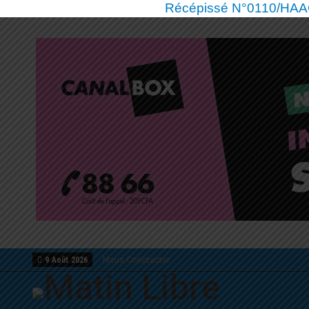
Récépissé N°0110/HAAC/
Nous Conctacter
9 Août 2026