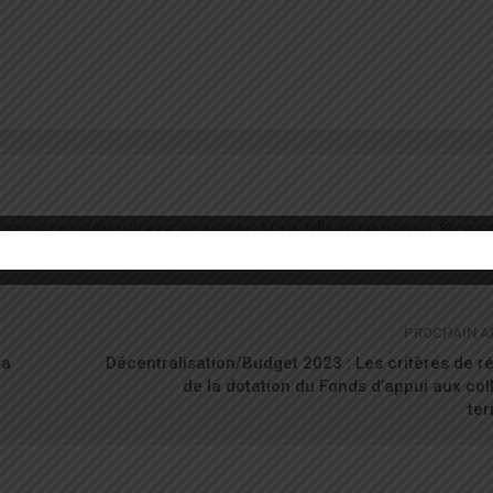
formations compréhensibles et accessibles à tous, telle est ma mission. Récemm
routière. Je suis passionné du sport et de la culture.
PROCHAIN A
ma
Décentralisation/Budget 2023 : Les critères de ré
de la dotation du Fonds d’appui aux coll
ter