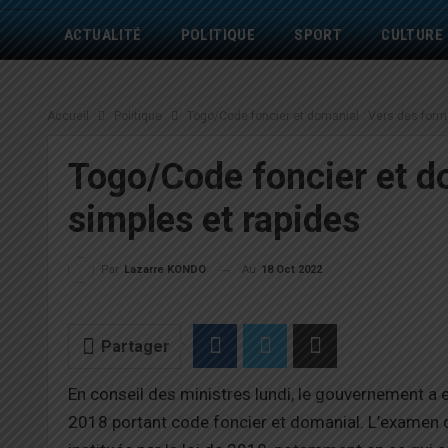
ACTUALITÉ
POLITIQUE
SPORT
CULTURE
Accueil
Politique
Togo/Code foncier et domanial : Vers des forma
Togo/Code foncier et do
simples et rapides
Au
18 Oct 2022
Par
Lazarre KONDO
Partager
En conseil des ministres lundi, le gouvernement a e
2018 portant code foncier et domanial. L’examen d