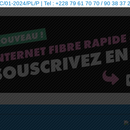
01-2024/PL/P | Tel : +228 79 61 70 70 / 90 38 37 2