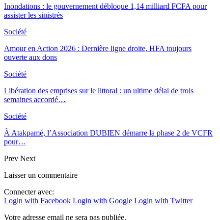
Inondations : le gouvernement débloque 1,14 milliard FCFA pour
assister les sinistrés
Société
Amour en Action 2026 : Dernière ligne droite, HFA toujours
ouverte aux dons
Société
Libération des emprises sur le littoral : un ultime délai de trois
semaines accordé…
Société
À Atakpamé, l’Association DUBIEN démarre la phase 2 de VCFR
pour…
Prev
Next
Laisser un commentaire
Connecter avec:
Login with Facebook
Login with Google
Login with Twitter
Votre adresse email ne sera pas publiée.