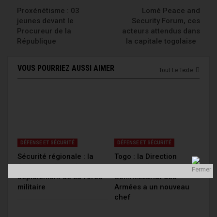
Proxénétisme : 03
Lomé Peace and
jeunes devant le
Security Forum, ces
Procureur de la
acteurs attendus dans
République
la capitale togolaise
VOUS POURRIEZ AUSSI AIMER
Tout Le Texte
DÉFENSE ET SÉCURITÉ
DÉFENSE ET SÉCURITÉ
Sécurité régionale : la
Togo : la Direction
Cedeao prépare le
centrale du
déploiement de sa force
Commissariat des
militaire
Armées a un nouveau
chef