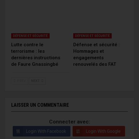
DÉFENSE ET SÉCURITÉ
DÉFENSE ET SÉCURITÉ
Lutte contre le
Défense et sécurité :
terrorisme : les
Hommages et
dernières instructions
engagements
de Faure Gnassingbé
renouvelés des FAT
PREV
NEXT
LAISSER UN COMMENTAIRE
Connecter avec:
Login With Facebook
Login With Google