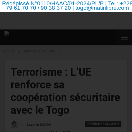
Récépissé N°0110/HAAC/01-2024/PL/P | Tel : +22
79 61 70 70 / 90 38 37 20 | togo@matinlibre.com
Accueil
Défense et Sécurité
Terrorisme : L’UE
renforce sa
coopération sécuritaire
avec le Togo
DÉFENSE ET SÉCURITÉ
Par
Lazarre KONDO