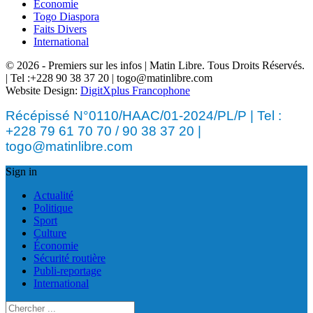
Économie
Togo Diaspora
Faits Divers
International
© 2026 - Premiers sur les infos | Matin Libre. Tous Droits Réservés.
| Tel :+228 90 38 37 20 | togo@matinlibre.com
Website Design:
DigitXplus Francophone
Récépissé N°0110/HAAC/01-2024/PL/P | Tel :
+228 79 61 70 70 / 90 38 37 20 |
togo@matinlibre.com
Sign in
Actualité
Politique
Sport
Culture
Économie
Sécurité routière
Publi-reportage
International