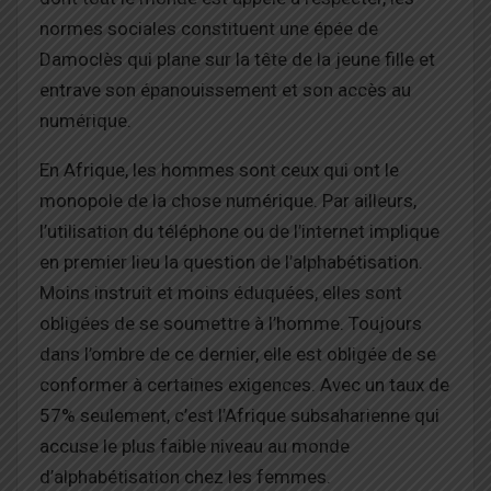
normes sociales constituent une épée de
Damoclès qui plane sur la tête de la jeune fille et
entrave son épanouissement
et son accès au
numérique
.
En Afrique, les hommes sont ceux qui
ont
le
monopole de la chose numérique. Par ailleurs,
l’utilisation du téléphone ou de l’internet implique
en premier lieu la question de l’alphabétisation.
Moins instruit et moins éduquées, elles sont
obligées de se soumettre à l’homme. Toujours
dans l’ombre de ce dernier, elle est obligée de se
conformer à certaines exigences.
Avec un taux de
57% seulement, c’est l’Afrique subsaharienne qui
accuse le plus faible niveau au monde
d’alphabétisation chez les femmes.