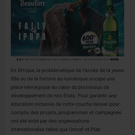
En Afrique, la problématique de l’accès de la jeune
fille ou de la fem
me au numérique occupe une
place névralgique au cœur du
processus
de
développement de nos Etats.
Pour garantir une
éducation inclusive
de c
ette couche laisser pour
compte
, des projets, programmes et campagnes
ont été initié par des o
rganisations
internationales telles que
Unicef et Plan