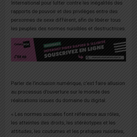
International
pour lutter contre les inégalités des
rapports de pouvoir et des privilèges entre des
personnes de sexe différent, afin de libérer tous
les peuples des normes nuisibles et destructrices.
Parler de
l’inclusion numérique,
c’est faire allusion
au
processus d’ouverture sur le monde des
réalisations issues du domaine du digital.
« Les normes sociales
font référence aux rôles,
les atte
i
ntes
des droits
, les stéréotypes et les
attitudes, les coutumes et les pratiques nuisibles,