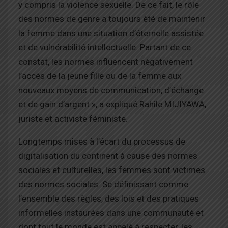
y compris la violence sexuelle. De ce fait, le rôle
des normes de genre a toujours été de maintenir
la femme dans une situation d’éternelle assistée
et de vulnérabilité intellectuelle. Partant de ce
constat, les normes influencent négativement
l’accès de la jeune fille ou de la femme aux
nouveaux moyens de communication, d’échange
et de gain d’argent
»,
a expliqué
Rahile
MIJIYAWA,
juriste et activiste féministe.
Longtemps mises à l’écart du processus de
digitalisation du continent
à cause des normes
sociales et culturelles
, les femmes sont victimes
des normes sociales. Se définissant comme
l’ensemble des règles, des lois et des pratiques
informelles instaurées dans une communauté et
dont tout le monde est appelé à respecter, les