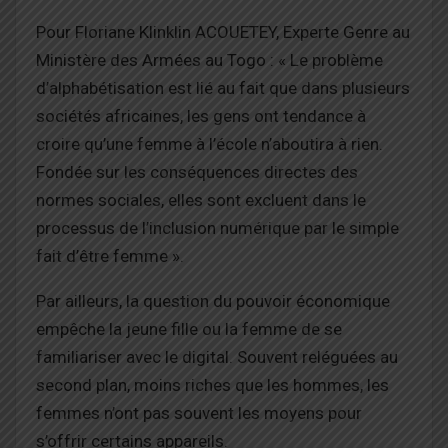
Pour Floriane
Klinklin
ACOUETEY, Experte Genre au
Ministère des Armées au Togo :
«
Le problème
d’alphabétisation est lié au fait que dans plusieurs
sociétés africaines,
les gens ont tendance à
croire qu’une femme à l’école n’aboutira à rien.
Fondée sur les conséquences directes des
normes sociales, elles sont
excluent
dans le
processus de l’inclusion numér
ique par le
simple
fait d’être femme ».
Par ailleurs, la question du pouvoir économique
empêche la jeune fille ou la femme de se
familiariser avec le digital.
Souvent reléguées au
second plan, moins riches que les hommes, les
femmes n’ont pas souvent les moyens pour
s’offrir certains appareils.