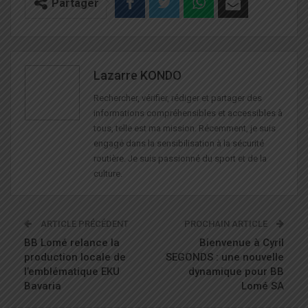
Partager
Lazarre KONDO
Rechercher, vérifier, rédiger et partager des
informations compréhensibles et accessibles à
tous, telle est ma mission. Récemment, je suis
engagé dans la sensibilisation à la sécurité
routière. Je suis passionné du sport et de la
culture.
ARTICLE PRÉCÉDENT
PROCHAIN ARTICLE
BB Lomé relance la
Bienvenue à Cyril
production locale de
SEGONDS : une nouvelle
l’emblématique EKU
dynamique pour BB
Bavaria
Lomé SA