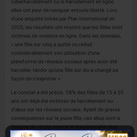
cyberharcèlement ou le harcèlement en ligne,
elles ont peur de naviguer en
toute liberté. Lors
d’une
enquête
initiée par Plan International
en
2020
,
les résultats ont
montré que les filles sont
victimes de violence en ligne. Dans les données,
« une fille sur cinq a quitté ou réduit
considérablement son utilisation d’une
plateforme de réseaux sociaux après avoir été
harcelée, tandis qu’une fille sur dix a changé sa
façon de s’exprimer ».
Le constat a été précis. 58% des filles de 15 à 25
ans ont déjà été victimes de harcèlement ou
d’abus sur les réseaux sociaux. Ayant de g
raves
conséquences sur la jeune fille
, ces abus sont à
l’origine du stress mental et émotionnelle chez
elles.