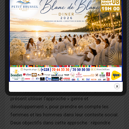
En 1995, la Conférence mondiale de Pékin
(Beijing), organisée par l’ONU sur la situation des
femmes, a marqué une rupture dans la manière
de prendre en compte les intérêts des femmes et
leur participation aux processus de
développement humain. On considère qu’il faut à
présent utiliser l’approche « genre et
développement », pour prendre en compte les
femmes et les hommes dans leur contexte social.
Deux objectifs dans cette approche : répondre