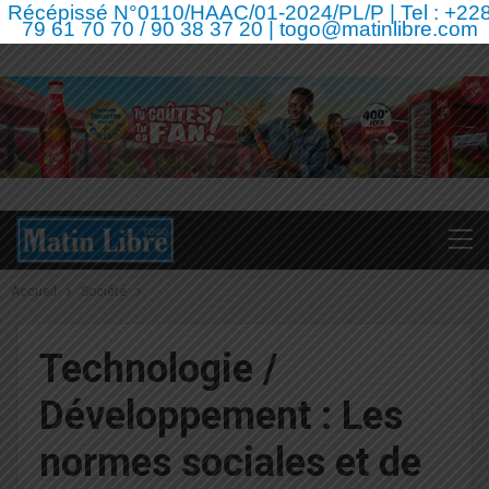
Récépissé N°0110/HAAC/01-2024/PL/P | Tel : +22
79 61 70 70 / 90 38 37 20 | togo@matinlibre.com
Accueil
Société
Technologie /
Développement : Les
normes sociales et de