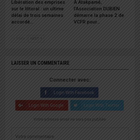
Libération des emprises
À Atakpamé,
sur le littoral : un ultime
l’Association DUBIEN
délai de trois semaines
démarre la phase 2 de
accordé…
VCFR pour…
PREV
NEXT
LAISSER UN COMMENTAIRE
Connecter avec:
Login With Facebook
Login With Google
Login With Twitter
Votre adresse email ne sera pas publiée.