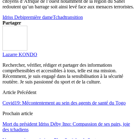
citoyens d’Afrique de l’ouest notamment de la région du Sahel
redoutent qu’un barrage soit ainsi levé face aux menaces terroristes.
Idriss Debi
première dame
Tchad
transition
Partager
Lazarre KONDO
Rechercher, vérifier, rédiger et partager des informations
compréhensibles et accessibles à tous, telle est ma mission.
Récemment, je suis engagé dans la sensibilisation à la sécurité
routière. Je suis passionné du sport et de la culture.
Article Précédent
Covid19: Mécontentement au sein des agents de santé du Togo
Prochain article
Mort du président Idriss Déby Itno: Compassion de ses pairs, joie
des tchadiens