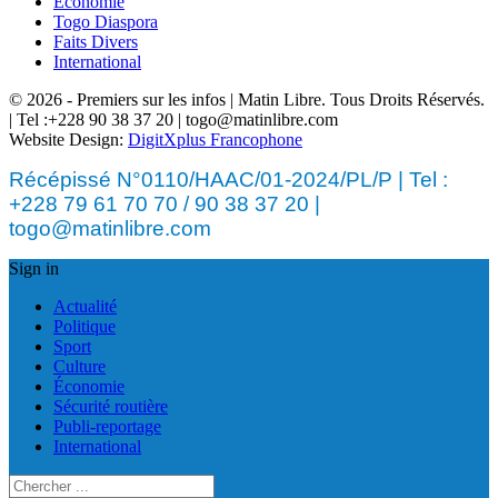
Économie
Togo Diaspora
Faits Divers
International
© 2026 - Premiers sur les infos | Matin Libre. Tous Droits Réservés.
| Tel :+228 90 38 37 20 | togo@matinlibre.com
Website Design:
DigitXplus Francophone
Récépissé N°0110/HAAC/01-2024/PL/P | Tel :
+228 79 61 70 70 / 90 38 37 20 |
togo@matinlibre.com
Sign in
Actualité
Politique
Sport
Culture
Économie
Sécurité routière
Publi-reportage
International