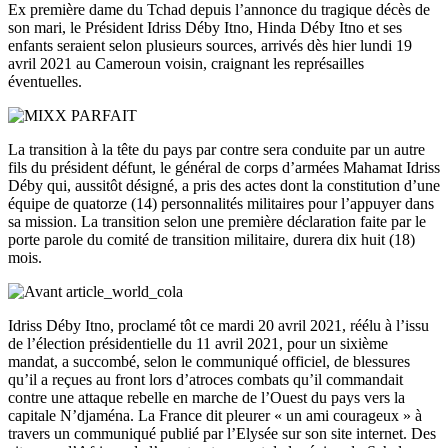
Ex première dame du Tchad depuis l’annonce du tragique décès de
son mari, le Président Idriss Déby Itno, Hinda Déby Itno et ses
enfants seraient selon plusieurs sources, arrivés dès hier lundi 19
avril 2021 au Cameroun voisin, craignant les représailles
éventuelles.
La transition à la tête du pays par contre sera conduite par un autre
fils du président défunt, le général de corps d’armées Mahamat Idriss
Déby qui, aussitôt désigné, a pris des actes dont la constitution d’une
équipe de quatorze (14) personnalités militaires pour l’appuyer dans
sa mission. La transition selon une première déclaration faite par le
porte parole du comité de transition militaire, durera dix huit (18)
mois.
Idriss Déby Itno, proclamé tôt ce mardi 20 avril 2021, réélu à l’issu
de l’élection présidentielle du 11 avril 2021, pour un sixième
mandat, a succombé, selon le communiqué officiel, de blessures
qu’il a reçues au front lors d’atroces combats qu’il commandait
contre une attaque rebelle en marche de l’Ouest du pays vers la
capitale N’djaména. La France dit pleurer « un ami courageux » à
travers un communiqué publié par l’Elysée sur son site internet. Des