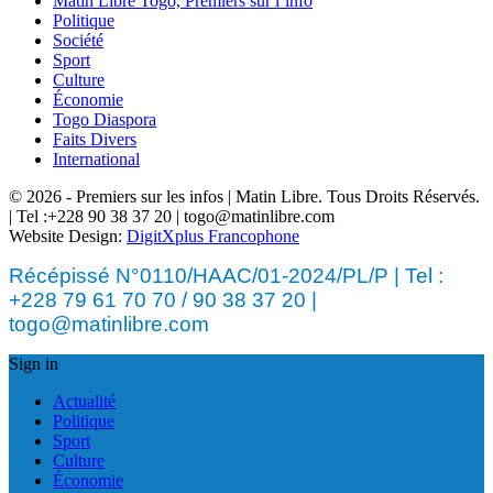
Matin Libre Togo, Premiers sur l’info
Politique
Société
Sport
Culture
Économie
Togo Diaspora
Faits Divers
International
© 2026 - Premiers sur les infos | Matin Libre. Tous Droits Réservés.
| Tel :+228 90 38 37 20 | togo@matinlibre.com
Website Design:
DigitXplus Francophone
Récépissé N°0110/HAAC/01-2024/PL/P | Tel :
+228 79 61 70 70 / 90 38 37 20 |
togo@matinlibre.com
Sign in
Actualité
Politique
Sport
Culture
Économie