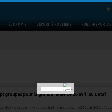
ÉCONOMIE
SÉCURITÉ ROUTIÈRE
PUBLI-REPORTAG
t groupes pour la grande finale ce 26 avril au Cetef
2025
pprête à vibrer au rythme des pas traditionnels ce samedi 26 avril 2025, à l’oc