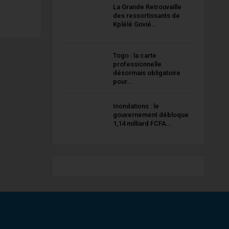
La Grande Retrouvaille
des ressortissants de
Kplélé Govié…
Togo : la carte
professionnelle
désormais obligatoire
pour…
Inondations : le
gouvernement débloque
1,14 milliard FCFA…