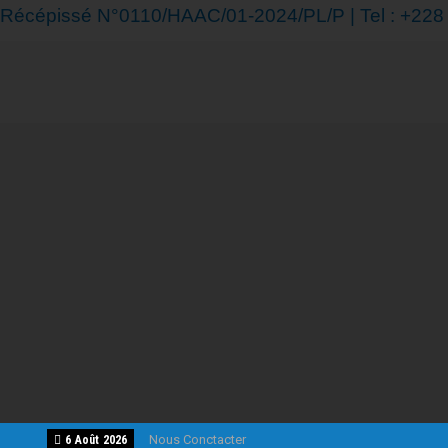
Récépissé N°0110/HAAC/01-2024/PL/P | Tel : +228 7
Nous Conctacter
6 Août 2026