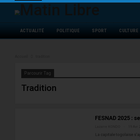
ACTUALITÉ
POLITIQUE
SPORT
CULTURE
Accueil
tradition
Parcourir Tag
Tradition
FESNAD 2025 : sep
Lazarre KONDO
19 Avr 
La capitale togolaise s’a