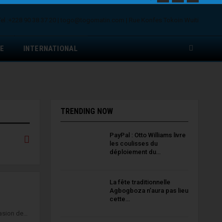
E
INTERNATIONAL
TRENDING NOW
PayPal : Otto Williams livre
les coulisses du
déploiement du…
La fête traditionnelle
Agbogboza n’aura pas lieu
cette…
casion de…