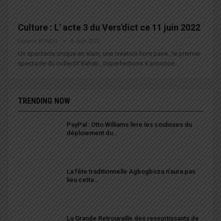
Culture : L' acte 3 du Vers'dict ce 11 juin 2022
Lazarre KONDO
8 Juin 2022
Un spectacle unique en slam, une création hors paire , le premier
spectacle du collectif Bahati , Imperfections s'annonce…
TRENDING NOW
PayPal : Otto Williams livre les coulisses du
déploiement du…
La fête traditionnelle Agbogboza n’aura pas
lieu cette…
La Grande Retrouvaille des ressortissants de