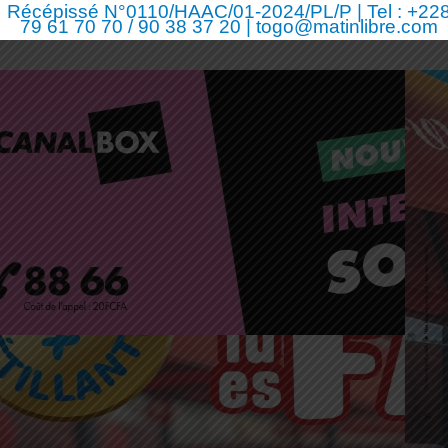
Récépissé N°0110/HAAC/01-2024/PL/P | Tel : +22
79 61 70 70 / 90 38 37 20 | togo@matinlibre.com