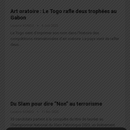
Art oratoire : Le Togo rafle deux trophées au
Gabon
Lazarre KONDO
4 Juil 2023
Le Togo vient d’imprimer son nom dans l’histoire des
compétitions internationales d’art oratoire. Le pays vient de rafler
deux…
Du Slam pour dire ‘’Non’’ au terrorisme
Lazarre KONDO
11 Avr 2023
33 candidats partent à la conquête du titre de lauréat au
Championnat National du Slam Patriotique 2023, un événement