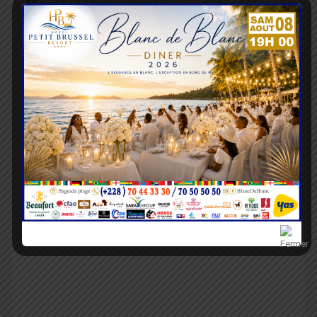
de…
Musique : Kaporal Wisdom, 10 ans
d'engagement citoyen par le slam
Lazarre KONDO
21 Juil 2022
Dans une interview exclusivement accordée à la rédaction de
Matin Libre Togo, le slameur togolais Kaporal Wisdom a tout…