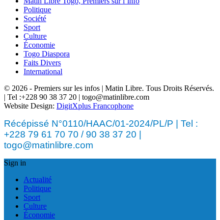
Matin Libre Togo, Premiers sur l’info
Politique
Société
Sport
Culture
Économie
Togo Diaspora
Faits Divers
International
© 2026 - Premiers sur les infos | Matin Libre. Tous Droits Réservés.
| Tel :+228 90 38 37 20 | togo@matinlibre.com
Website Design:
DigitXplus Francophone
Récépissé N°0110/HAAC/01-2024/PL/P | Tel :
+228 79 61 70 70 / 90 38 37 20 |
togo@matinlibre.com
Sign in
Actualité
Politique
Sport
Culture
Économie