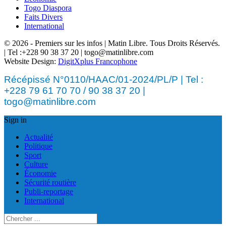
Togo Diaspora
Faits Divers
International
© 2026 - Premiers sur les infos | Matin Libre. Tous Droits Réservés.
| Tel :+228 90 38 37 20 | togo@matinlibre.com
Website Design:
DigitXplus Francophone
Récépissé N°0110/HAAC/01-2024/PL/P | Tel :
+228 79 61 70 70 / 90 38 37 20 |
togo@matinlibre.com
Sign in
Actualité
Politique
Sport
Culture
Économie
Sécurité routière
Publi-reportage
International