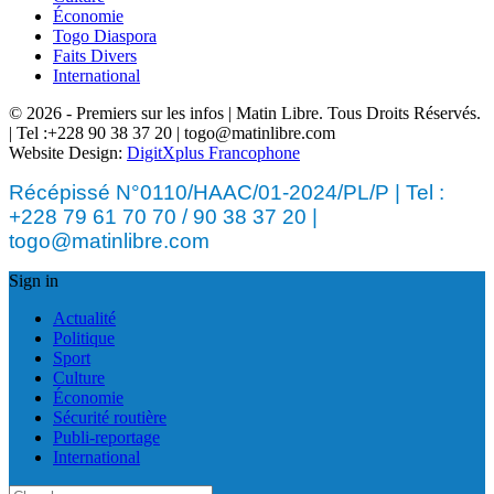
Économie
Togo Diaspora
Faits Divers
International
© 2026 - Premiers sur les infos | Matin Libre. Tous Droits Réservés.
| Tel :+228 90 38 37 20 | togo@matinlibre.com
Website Design:
DigitXplus Francophone
Récépissé N°0110/HAAC/01-2024/PL/P | Tel :
+228 79 61 70 70 / 90 38 37 20 |
togo@matinlibre.com
Sign in
Actualité
Politique
Sport
Culture
Économie
Sécurité routière
Publi-reportage
International