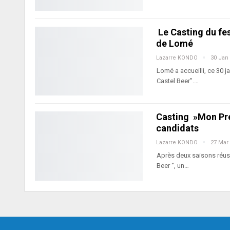
Le Casting du fes
de Lomé
Lazarre KONDO
30 Jan
Lomé a accueilli, ce 30 
Castel Beer”.…
Casting »Mon Pre
candidats
Lazarre KONDO
27 Mar
Après deux saisons réuss
Beer ‘’, un…