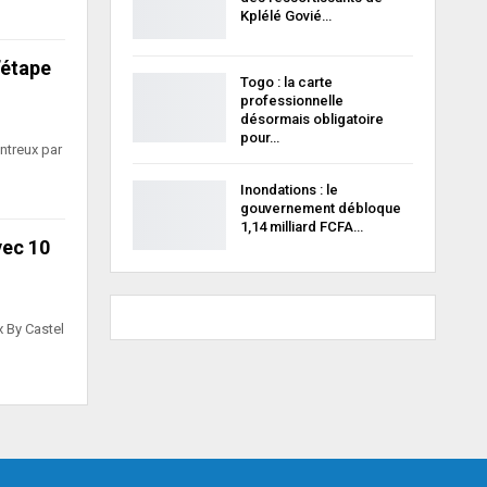
Kplélé Govié…
’étape
Togo : la carte
professionnelle
désormais obligatoire
pour…
ntreux par
Inondations : le
gouvernement débloque
1,14 milliard FCFA…
vec 10
x By Castel