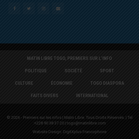
MATIN LIBRE TOGO, PREMIERS SUR L’INFO
POLITIQUE
SOCIÉTÉ
SPORT
CULTURE
ÉCONOMIE
TOGO DIASPORA
FAITS DIVERS
INTERNATIONAL
© 2026 - Premiers sur les infos | Matin Libre. Tous Droits Réservés. | Tel
:+228 90 38 37 20 | togo@matinlibre.com
Website Design:
DigitXplus Francophone