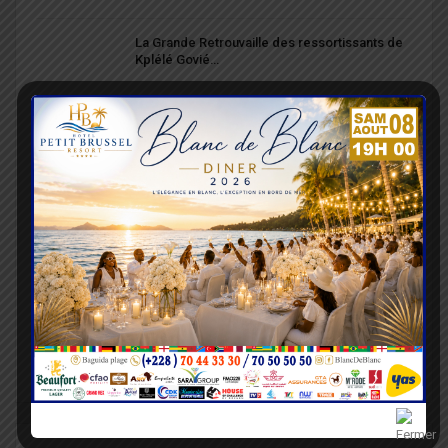
La Grande Retrouvaille des ressortissants de
Kplélé Govié…
Togo : la carte professionnelle désormais
obligatoire pour…
Inondations : le gouvernement débloque 1,14
milliard FCFA…
BB Lomé étoffe sa gamme avec le lancement
d’IMPÉRIAL TONIC