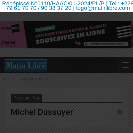
Récépissé N°0110/HAAC/01-2024/PL/P | Tel : +22
79 61 70 70 / 90 38 37 20 | togo@matinlibre.com
Accueil
Michel Dussuyer
Parcourir Tag
Michel Dussuyer