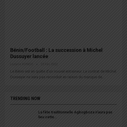
Bénin/Football : La succession à Michel
Dussuyer lancée
Lazarre KONDO
23 Fév 2022
Le Bénin est en quête d’un nouvel entraineur. Le contrat de Michel
Dusseyer ne sera pas reconduit en raison du manque de…
TRENDING NOW
La fête traditionnelle Agbogboza n’aura pas
lieu cette…