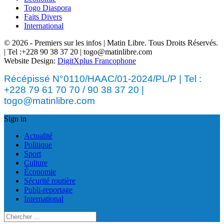
Togo Diaspora
Faits Divers
International
© 2026 - Premiers sur les infos | Matin Libre. Tous Droits Réservés.
| Tel :+228 90 38 37 20 | togo@matinlibre.com
Website Design:
DigitXplus Francophone
Récépissé N°0110/HAAC/01-2024/PL/P | Tel :
+228 79 61 70 70 / 90 38 37 20 |
togo@matinlibre.com
Sign in
Actualité
Politique
Sport
Culture
Économie
Sécurité routière
Publi-reportage
International