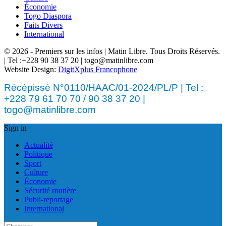
Économie
Togo Diaspora
Faits Divers
International
© 2026 - Premiers sur les infos | Matin Libre. Tous Droits Réservés.
| Tel :+228 90 38 37 20 | togo@matinlibre.com
Website Design:
DigitXplus Francophone
Récépissé N°0110/HAAC/01-2024/PL/P | Tel :
+228 79 61 70 70 / 90 38 37 20 |
togo@matinlibre.com
Sign in
Actualité
Politique
Sport
Culture
Économie
Sécurité routière
Publi-reportage
International