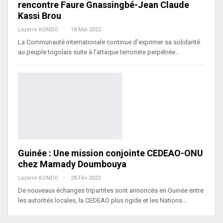
rencontre Faure Gnassingbé-Jean Claude
Kassi Brou
Lazarre KONDO
18 Mai 2022
La Communauté internationale continue d’exprimer sa solidarité
au peuple togolais suite à l’attaque terroriste perpétrée…
Guinée : Une mission conjointe CEDEAO-ONU
chez Mamady Doumbouya
Lazarre KONDO
28 Fév 2022
De nouveaux échanges tripartites sont annoncés en Guinée entre
les autorités locales, la CEDEAO plus rigide et les Nations…