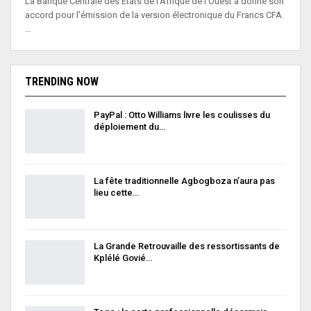
La Banque Centrale des États de l’Afrique de l’Ouest a donné son
accord pour l’émission de la version électronique du Francs CFA.
…
TRENDING NOW
PayPal : Otto Williams livre les coulisses du
déploiement du…
La fête traditionnelle Agbogboza n’aura pas
lieu cette…
La Grande Retrouvaille des ressortissants de
Kplélé Govié…