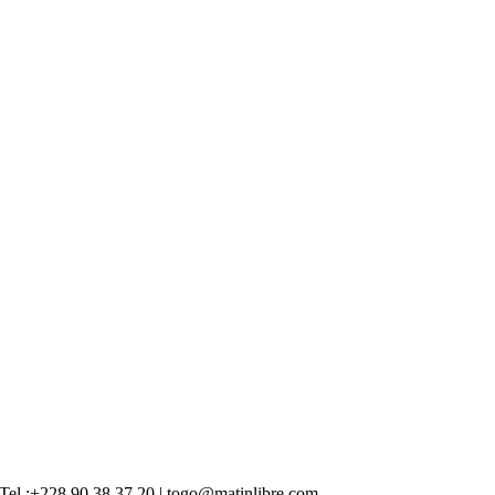
 | Tel :+228 90 38 37 20 | togo@matinlibre.com