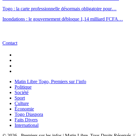
Togo : la carte professionnelle désormais obligatoire pour…
Inondations : le gouvernement débloque 1,14 milliard FCFA…
Contact
Matin Libre Togo, Premiers sur l’info
Politique
Société
Sport
Culture
Économie
Togo Diaspora
Faits Divers
International
© 2026 - Premiers sur les infos | Matin Libre. Tous Droits Réservés.