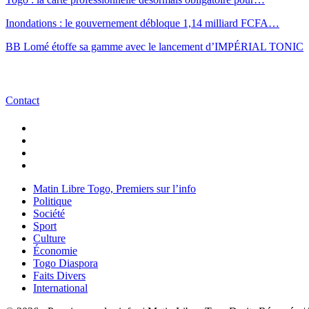
Inondations : le gouvernement débloque 1,14 milliard FCFA…
BB Lomé étoffe sa gamme avec le lancement d’IMPÉRIAL TONIC
Contact
Matin Libre Togo, Premiers sur l’info
Politique
Société
Sport
Culture
Économie
Togo Diaspora
Faits Divers
International