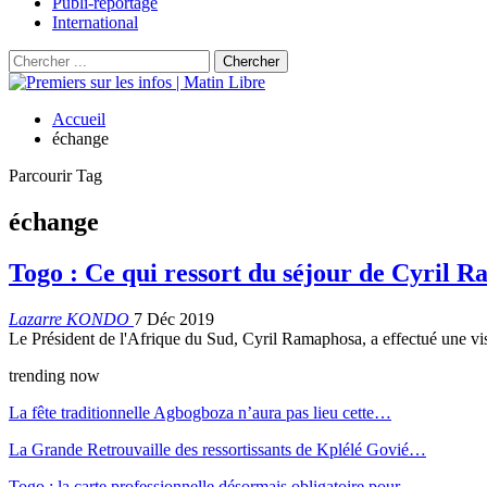
Publi-reportage
International
Accueil
échange
Parcourir Tag
échange
Togo : Ce qui ressort du séjour de Cyril 
Lazarre KONDO
7 Déc 2019
Le Président de l'Afrique du Sud, Cyril Ramaphosa, a effectué une vis
trending now
La fête traditionnelle Agbogboza n’aura pas lieu cette…
La Grande Retrouvaille des ressortissants de Kplélé Govié…
Togo : la carte professionnelle désormais obligatoire pour…