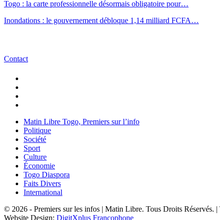
Togo : la carte professionnelle désormais obligatoire pour…
Inondations : le gouvernement débloque 1,14 milliard FCFA…
Contact
Matin Libre Togo, Premiers sur l’info
Politique
Société
Sport
Culture
Économie
Togo Diaspora
Faits Divers
International
© 2026 - Premiers sur les infos | Matin Libre. Tous Droits Réservés.
Website Design:
DigitXplus Francophone