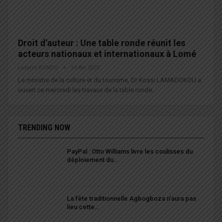
Droit d'auteur : Une table ronde réunit les
acteurs nationaux et internationaux à Lomé
Lazarre KONDO
14 Avr 2022
Le ministre de la culture et du tourisme, Dr Kossi LAMADOKOU a
ouvert ce mercredi les travaux de la table ronde…
TRENDING NOW
PayPal : Otto Williams livre les coulisses du
déploiement du…
La fête traditionnelle Agbogboza n’aura pas
lieu cette…