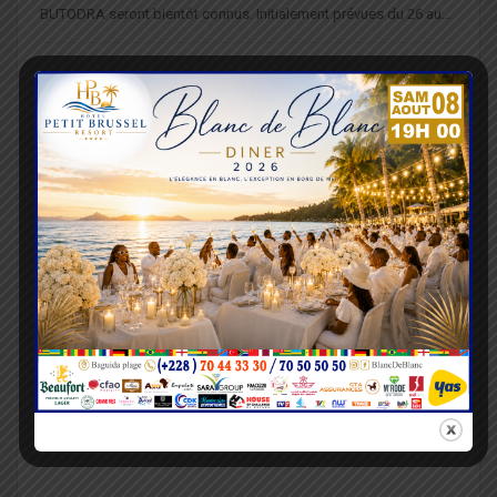
BUTODRA seront bientôt connus. Initialement prévues du 26 au…
Togo : Le BUTODRA en campagne foraine de
perception de redevances de droit d’Auteurs
Lazarre KONDO
17 Oct 2022
La Direction Générale du Bureau Togolais du Droit d’Auteurs
(BUTODRA) informe les Responsables d’Hôtels, Restaurants,
Bars,…