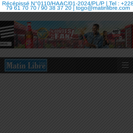
Récépissé N°0110/HAAC/01-2024/PL/P | Tel : +22
79 61 70 70 / 90 38 37 20 | togo@matinlibre.com