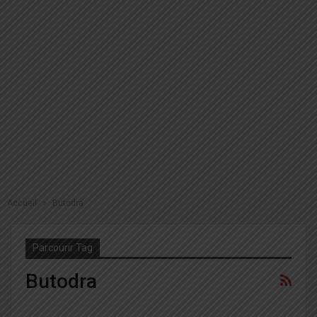
Accueil
Butodra
Parcourir Tag
Butodra