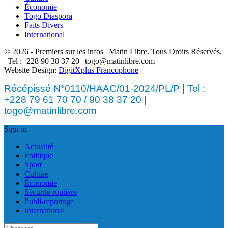
Économie
Togo Diaspora
Faits Divers
International
© 2026 - Premiers sur les infos | Matin Libre. Tous Droits Réservés.
| Tel :+228 90 38 37 20 | togo@matinlibre.com
Website Design:
DigitXplus Francophone
Récépissé N°0110/HAAC/01-2024/PL/P | Tel :
+228 79 61 70 70 / 90 38 37 20 |
togo@matinlibre.com
Sign in
Actualité
Politique
Sport
Culture
Économie
Sécurité routière
Publi-reportage
International