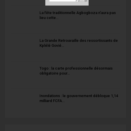
La fête traditionnelle Agbogboza n’aura pas
lieu cette…
La Grande Retrouvaille des ressortissants de
Kplélé Govié…
Togo : la carte professionnelle désormais
obligatoire pour…
Inondations : le gouvernement débloque 1,14
milliard FCFA…