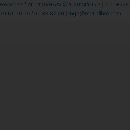
Récépissé N°0110/HAAC/01-2024/PL/P | Tel : +228
79 61 70 70 / 90 38 37 20 | togo@matinlibre.com