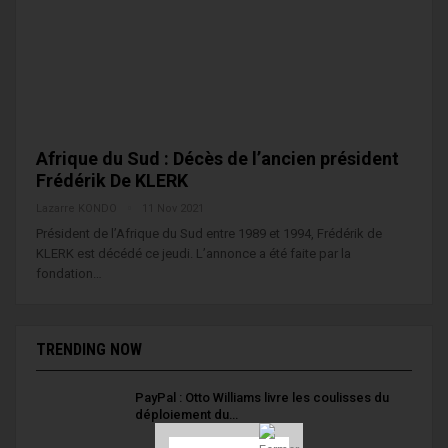
Afrique du Sud : Décès de l’ancien président
Frédérik De KLERK
Lazarre KONDO
11 Nov 2021
Président de l’Afrique du Sud entre 1989 et 1994, Frédérik de
KLERK est décédé ce jeudi. L’annonce a été faite par la
fondation…
TRENDING NOW
PayPal : Otto Williams livre les coulisses du
déploiement du…