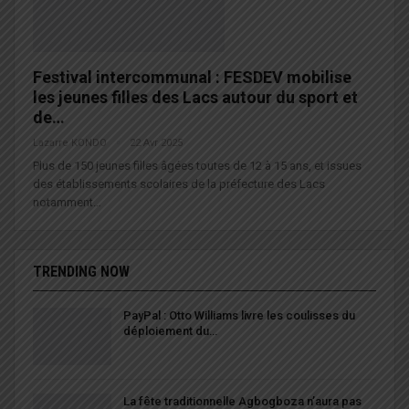
Festival intercommunal : FESDEV mobilise
les jeunes filles des Lacs autour du sport et
de…
Lazarre KONDO
22 Avr 2025
Plus de 150 jeunes filles âgées toutes de 12 à 15 ans, et issues
des établissements scolaires de la préfecture des Lacs
notamment…
TRENDING NOW
PayPal : Otto Williams livre les coulisses du
déploiement du…
La fête traditionnelle Agbogboza n’aura pas