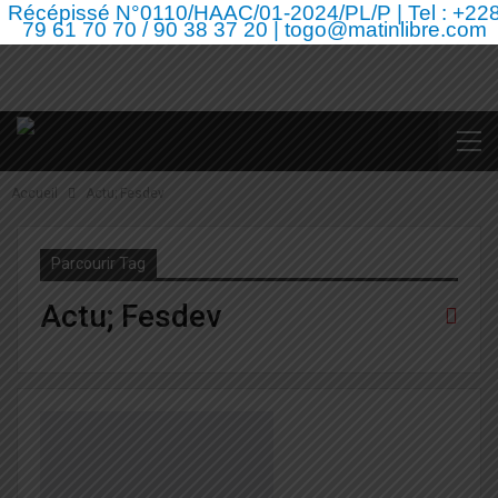
Récépissé N°0110/HAAC/01-2024/PL/P | Tel : +22
79 61 70 70 / 90 38 37 20 | togo@matinlibre.com
Accueil
Actu; Fesdev
Parcourir Tag
Actu; Fesdev