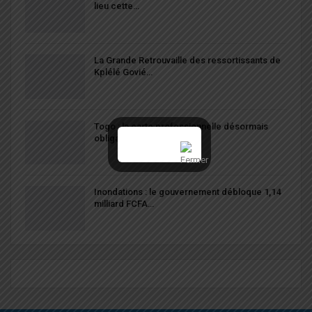
lieu cette…
La Grande Retrouvaille des ressortissants de
Kplélé Govié…
Togo : la carte professionnelle désormais
obligatoire pour…
Inondations : le gouvernement débloque 1,14
milliard FCFA…