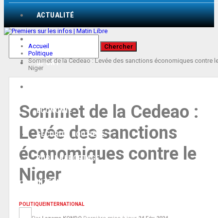
ACTUALITÉ
POLITIQUE
Accueil
Politique
Sommet de la Cedeao : Levée des sanctions économiques contre l
SPORT
Niger
CULTURE
Sommet de la Cedeao :
ÉCONOMIE
Levée des sanctions
SÉCURITÉ ROUTIÈRE
économiques contre le
PUBLI-REPORTAGE
Niger
INTERNATIONAL
POLITIQUE
INTERNATIONAL