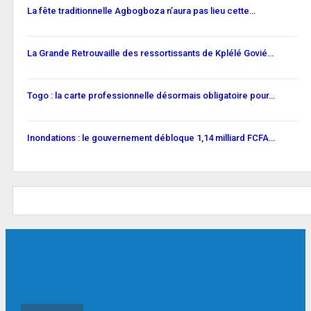
La fête traditionnelle Agbogboza n’aura pas lieu cette…
La Grande Retrouvaille des ressortissants de Kplélé Govié…
Togo : la carte professionnelle désormais obligatoire pour…
Inondations : le gouvernement débloque 1,14 milliard FCFA…