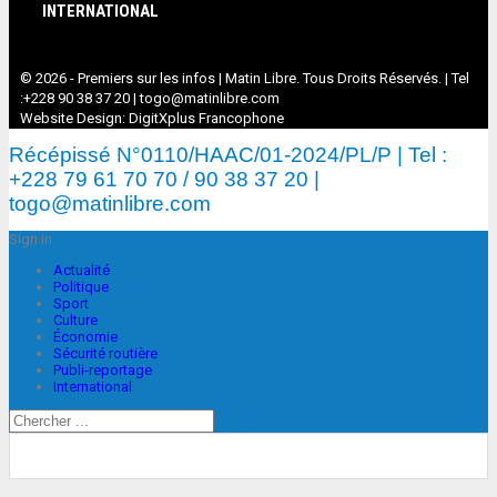
INTERNATIONAL
© 2026 - Premiers sur les infos | Matin Libre. Tous Droits Réservés. | Tel
:+228 90 38 37 20 | togo@matinlibre.com
Website Design:
DigitXplus Francophone
Récépissé N°0110/HAAC/01-2024/PL/P | Tel :
+228 79 61 70 70 / 90 38 37 20 |
togo@matinlibre.com
Sign in
Actualité
Politique
Sport
Culture
Économie
Sécurité routière
Publi-reportage
International